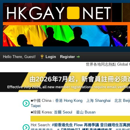
Hello There, Guest!
Login
Register
世界各地同志熱點 Global Ga
■中國 China：
香港 Hong Kong
上海 Shanghai
北京 Beij
Taipei
■韓國 Korea:
首爾 Seou
l
釜山 Busan
Hot Search:
#前香港先生 Flow 再捲爭議 昔日鍾培生百萬挑