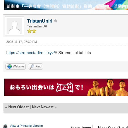
TristanUnirl
TristanUnirlJR
2025-11-17, 07:30 PM
https://stromectadirect.xyz/
# Stromectol tablets
Website
Find
«
Next Oldest
|
Next Newest
»
View a Printable Version
Forum Jump: