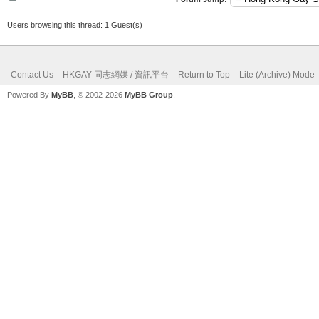
Users browsing this thread: 1 Guest(s)
Contact Us
HKGAY 同志網媒 / 資訊平台
Return to Top
Lite (Archive) Mode
Powered By
MyBB
, © 2002-2026
MyBB Group
.