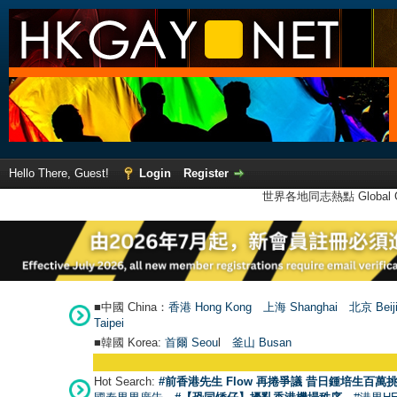
Hello There, Guest!
Login
Register
世界各地同志熱點 Global Ga
■中國 China：
香港 Hong Kong
上海 Shanghai
北京 Beij
Taipei
■韓國 Korea:
首爾 Seou
l
釜山 Busan
Hot Search:
#前香港先生 Flow 再捲爭議 昔日鍾培生百萬挑