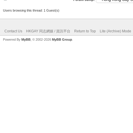
Users browsing this thread: 1 Guest(s)
Contact Us
HKGAY 同志網媒 / 資訊平台
Return to Top
Lite (Archive) Mode
Powered By
MyBB
, © 2002-2026
MyBB Group
.