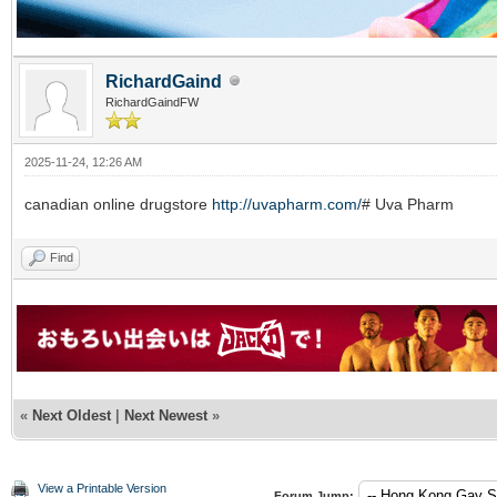
RichardGaind
RichardGaindFW
2025-11-24, 12:26 AM
canadian online drugstore
http://uvapharm.com/
# Uva Pharm
Find
«
Next Oldest
|
Next Newest
»
View a Printable Version
Forum Jump: