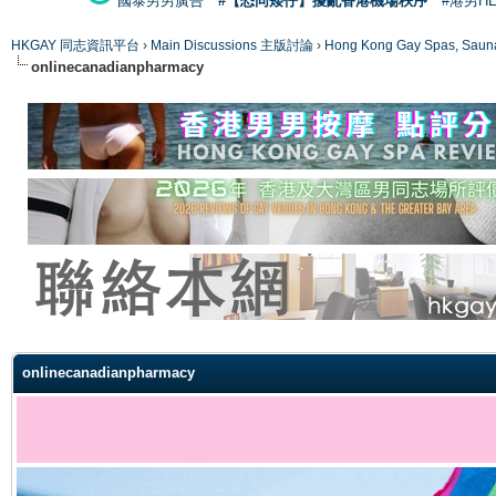
國泰男男廣告
#【恐同矮仔】擾亂香港機場秩序
#港男H
HKGAY 同志資訊平台
›
Main Discussions 主版討論
›
Hong Kong Gay Spas
onlinecanadianpharmacy
ge
onlinecanadianpharmacy