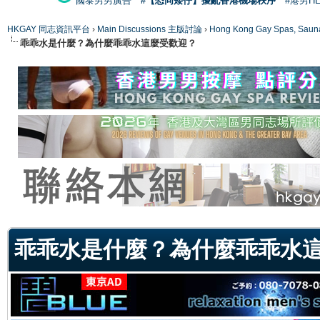
國泰男男廣告
#【恐同矮仔】擾亂香港機場秩序
#港男H
HKGAY 同志資訊平台
›
Main Discussions 主版討論
›
Hong Kong Gay Spas
乖乖水是什麼？為什麼乖乖水這麼受歡迎？
ge
乖乖水是什麼？為什麼乖乖水