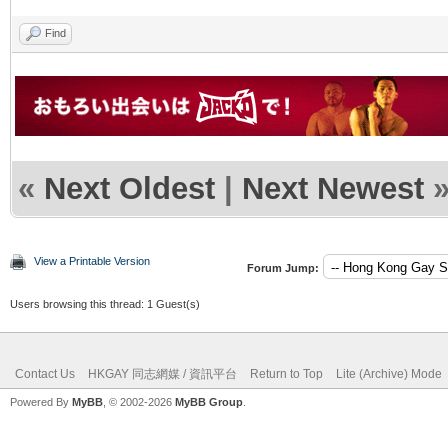
Find
«
Next Oldest
|
Next Newest
View a Printable Version
Forum Jump:
Users browsing this thread: 1 Guest(s)
Contact Us
HKGAY 同志網媒 / 資訊平台
Return to Top
Lite (Archive) Mode
Powered By
MyBB
, © 2002-2026
MyBB Group
.