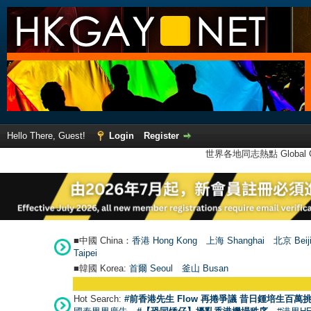
Hello There, Guest!
Login
Register
世界各地同志熱點 Global Ga
■中國 China：
香港 Hong Kong
上海 Shanghai
北京 Beij
Taipei
■韓國 Korea:
首爾 Seou
l
釜山 Busan
Hot Search:
#前香港先生 Flow 再捲爭議 昔日鍾培生百萬挑