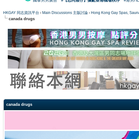
國泰男男廣告
#【恐同矮仔】擾亂香港機場秩序
#港男H
HKGAY 同志資訊平台
›
Main Discussions 主版討論
›
Hong Kong Gay Spas
canada drugs
ge
canada drugs