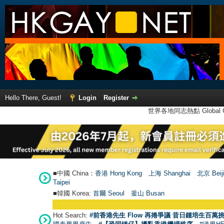
Hello There, Guest!
Login
Register
世界各地同志熱點 Global Ga
■中國 China：
香港 Hong Kong
上海 Shanghai
北京 Beij
Taipei
■韓國 Korea:
首爾 Seou
l
釜山 Busan
Hot Search:
#前香港先生 Flow 再捲爭議 昔日鍾培生百萬挑