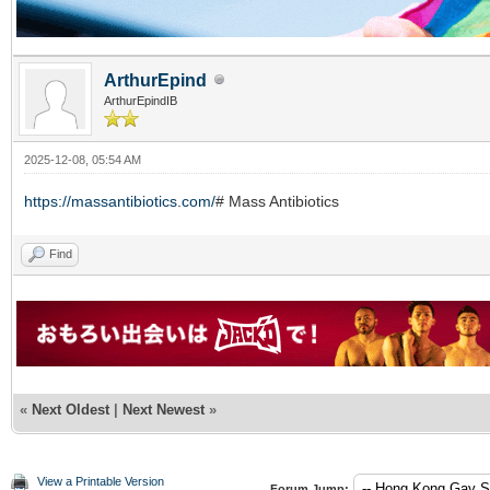
ArthurEpind
ArthurEpindIB
2025-12-08, 05:54 AM
https://massantibiotics.com/
# Mass Antibiotics
Find
«
Next Oldest
|
Next Newest
»
View a Printable Version
Forum Jump: