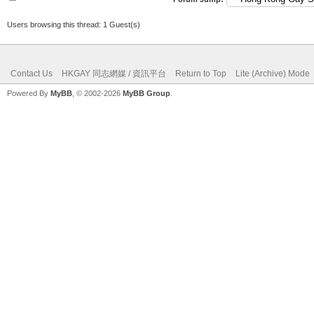
Users browsing this thread: 1 Guest(s)
Contact Us
HKGAY 同志網媒 / 資訊平台
Return to Top
Lite (Archive) Mode
Powered By
MyBB
, © 2002-2026
MyBB Group
.