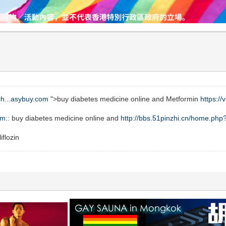
q=h...asybuy.com
">buy diabetes medicine online and Metformin
https://
om
:: buy diabetes medicine online and
http://bbs.51pinzhi.cn/home.p
flozin