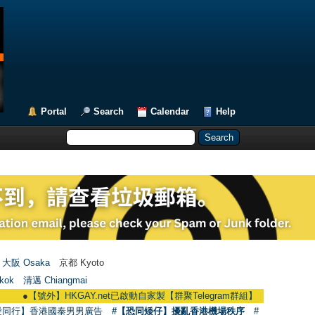
Portal
Search
Calendar
Help
大阪 Osaka
京都 Kyoto
kok
清邁 Chiangmai
●
【號外】HKGAY.net已啟動自家製【群聚Telegram群組】 HKGAY.net has already
愛同行】香港國泰男男廣告
#【恐同矮仔】擾亂香港機場秩序
#