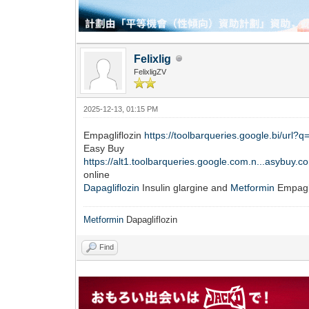
Felixlig
FelixligZV
2025-12-13, 01:15 PM
Empagliflozin
https://toolbarqueries.google.bi/url?
Easy Buy
https://alt1.toolbarqueries.google.com.n...asybuy.c
online
Dapagliflozin
Insulin glargine and
Metformin
Empagli
Metformin
Dapagliflozin
Find