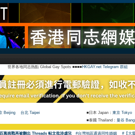
世界各地同志熱點 Global Gay Spots ■■■■
HKGAY.net Telegram 群組
 Beijing
台北 Taipei
■日本 Japan：
東京 Tokyo
■泰國 Thailand：
曼谷 Bang
百萬挑戰再被翻出 Threads 帖文批涉虐兒
#台灣地區通過同性婚姻
#【大