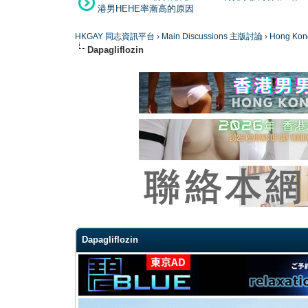
港男HEHE率漸高的原因
HKGAY 同志資訊平台
›
Main Discussions 主版討論
›
Hong K
Dapagliflozin
0 Vote(s) - 0 Average
1
2
3
4
5
Dapagliflozin