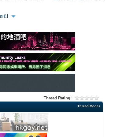
、酒吧】
Thread Rating:
Thread Modes