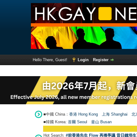
Hello There, Guest!
Login
Register
■中國 China：
香港 Hong Kong
上海 Shanghai
北京
■韓國 Korea:
首爾 Seou
l
釜山 Busan
Hot Search:
#前香港先生 Flow 再捲爭議 昔日鍾培生