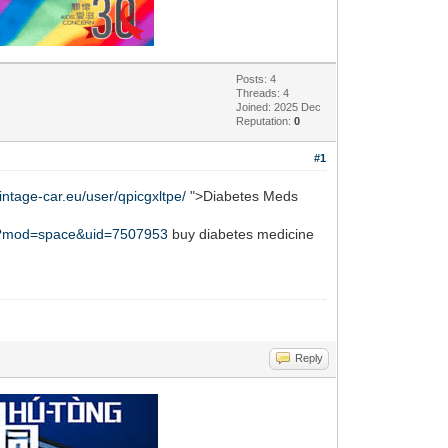
Posts: 4
Threads: 4
Joined: 2025 Dec
Reputation:
0
#1
vintage-car.eu/user/qpicgxltpe/
">Diabetes Meds
hp?mod=space&uid=7507953
buy diabetes medicine
Reply