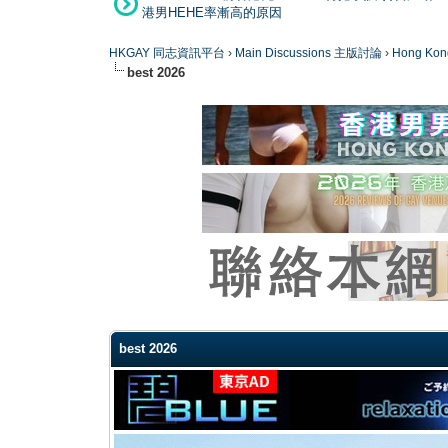
港男HEHE率漸高的原因
HKGAY 同志資訊平台
›
Main Discussions 主版討論
›
Hong K
best 2026
0 Vote(s) - 0 Average
1
2
3
4
5
best 2026