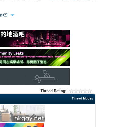
、酒吧】
Thread Rating:
Thread Modes