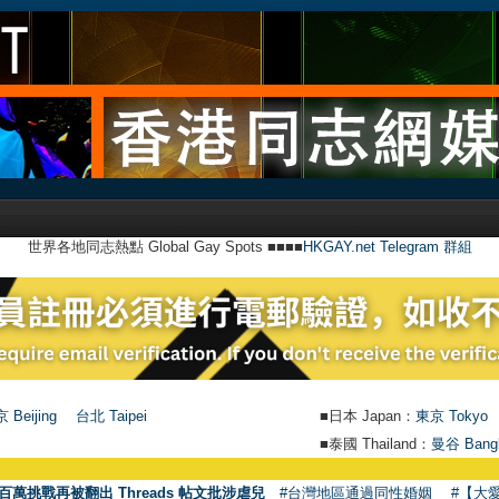
世界各地同志熱點 Global Gay Spots ■■■■
HKGAY.net Telegram 群組
 Beijing
台北 Taipei
■日本 Japan：
東京 Tokyo
■泰國 Thailand：
曼谷 Bang
百萬挑戰再被翻出 Threads 帖文批涉虐兒
#台灣地區通過同性婚姻
#【大