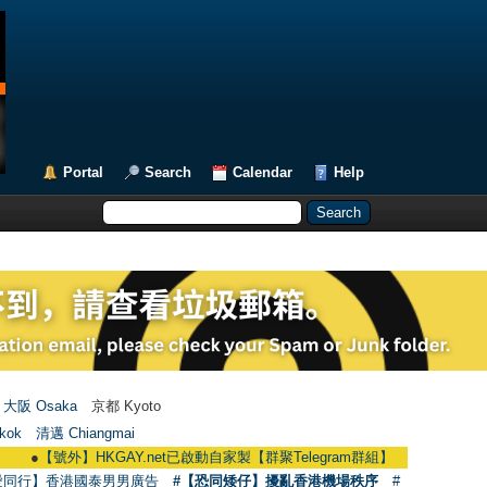
Portal
Search
Calendar
Help
大阪 Osaka
京都 Kyoto
kok
清邁 Chiangmai
●
【號外】HKGAY.net已啟動自家製【群聚Telegram群組】 HKGAY.net has already 
愛同行】香港國泰男男廣告
#【恐同矮仔】擾亂香港機場秩序
#