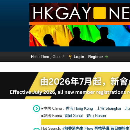
Hello There, Guest!
Login
Register
■中國 China：
香港 Hong Kong
上海 Shanghai
北京
■韓國 Korea:
首爾 Seou
l
釜山 Busan
Hot Search:
#前香港先生 Flow 再捲爭議 昔日鍾培生