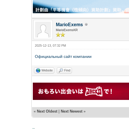
MarioExems
MarioExemsKR
2025-12-13, 07:32 PM
Официальный сайт компании
Website
Find
«
Next Oldest
|
Next Newest
»