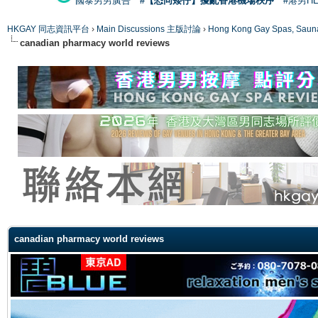
國泰男男廣告
#【恐同矮仔】擾亂香港機場秩序
#港男H
HKGAY 同志資訊平台
›
Main Discussions 主版討論
›
Hong Kong Gay Spas
canadian pharmacy world reviews
ge
canadian pharmacy world reviews