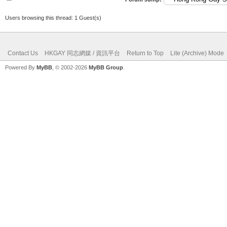
Users browsing this thread: 1 Guest(s)
Contact Us
HKGAY 同志網媒 / 資訊平台
Return to Top
Lite (Archive) Mode
Powered By
MyBB
, © 2002-2026
MyBB Group
.