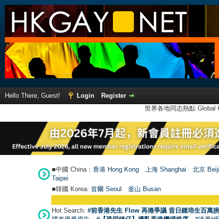
Hello There, Guest!
Login
Register
世界各地同志熱點 Global Ga
■中國 China：
香港 Hong Kong
上海 Shanghai
北京 Beij
Taipei
■韓國 Korea:
首爾 Seou
l
釜山 Busan
Hot Search:
#前香港先生 Flow 再捲爭議 昔日鍾培生百萬挑