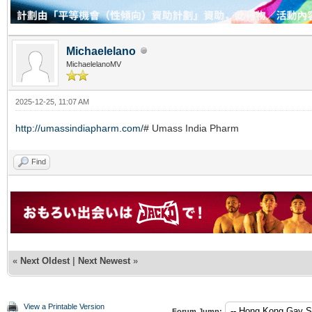
Michaelelano
MichaelelanoMV
2025-12-25, 11:07 AM
http://umassindiapharm.com/
# Umass India Pharm
Find
«
Next Oldest
|
Next Newest
»
View a Printable Version
Forum Jump: