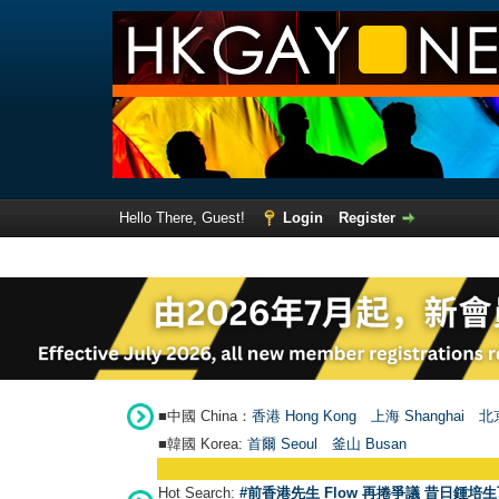
Hello There, Guest!
Login
Register
■中國 China：
香港 Hong Kong
上海 Shanghai
北京
■韓國 Korea:
首爾 Seou
l
釜山 Busan
Hot Search:
#前香港先生 Flow 再捲爭議 昔日鍾培生