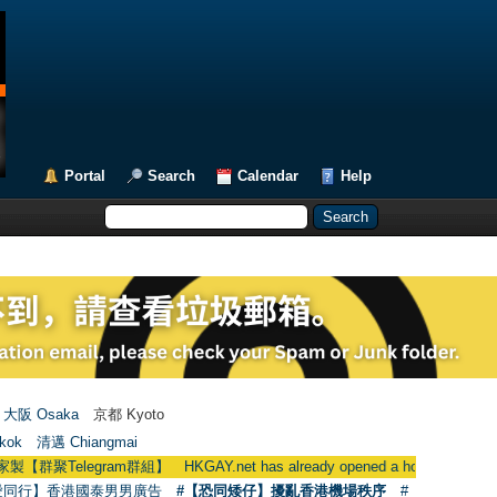
Portal
Search
Calendar
Help
大阪 Osaka
京都 Kyoto
kok
清邁 Chiangmai
legram群組】 HKGAY.net has already opened a home-made telegra
愛同行】香港國泰男男廣告
#【恐同矮仔】擾亂香港機場秩序
#