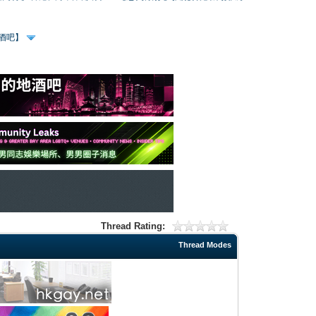
、酒吧】
Thread Rating:
Thread Modes