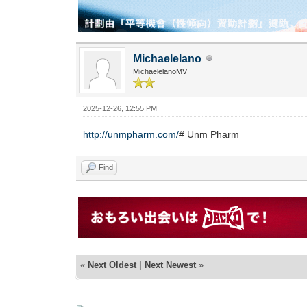
Michaelelano
MichaelelanoMV
2025-12-26, 12:55 PM
http://unmpharm.com/
# Unm Pharm
Find
«
Next Oldest
|
Next Newest
»