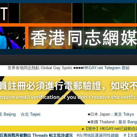
世界各地同志熱點 Global Gay Spots ■■■■
HKGAY.net Telegram 群組
 Beijing
台北 Taipei
■日本 Japan：
東京 Tokyo
■泰國 Thailand：
曼谷 Bang
●
【號外】HKGAY.net已啟動自家製【群聚Te
百萬挑戰再被翻出 Threads 帖文批涉虐兒
#台灣地區通過同性婚姻
#【大