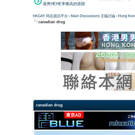
港男HEHE率漸高的原因
HKGAY 同志資訊平台
›
Main Discussions 主版討論
›
Hong K
canadian drug
0 Vote(s) - 0 Average
1
2
3
4
5
canadian drug