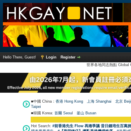
Hello There, Guest!
Login
Register
世界各地同志熱點 Global Ga
■中國 China：
香港 Hong Kong
上海 Shanghai
北京 Beij
Taipei
■韓國 Korea:
首爾 Seou
l
釜山 Busan
Hot Search:
#前香港先生 Flow 再捲爭議 昔日鍾培生百萬挑