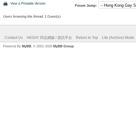
View a Printable Version
Forum Jump:
Users browsing this thread: 1 Guest(s)
Contact Us
HKGAY 同志網媒 / 資訊平台
Return to Top
Lite (Archive) Mode
Powered By
MyBB
, © 2002-2026
MyBB Group
.