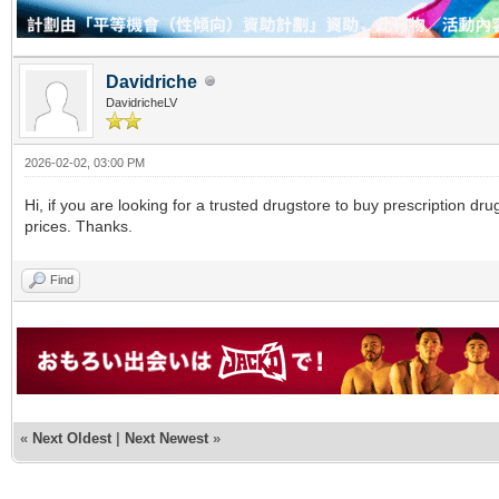
Davidriche
DavidricheLV
2026-02-02, 03:00 PM
Hi, if you are looking for a trusted drugstore to buy prescription 
prices. Thanks.
Find
«
Next Oldest
|
Next Newest
»