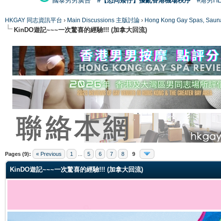
國泰男男廣告
#【恐同矮仔】擾亂香港機場秩序
#港男H
HKGAY 同志資訊平台
›
Main Discussions 主版討論
›
Hong Kong Gay Spas
KinDO遊記~~~一次驚喜的經驗!!! (加拿大回流)
ge
Pages (9):
« Previous
1
...
5
6
7
8
9
KinDO遊記~~~一次驚喜的經驗!!! (加拿大回流)