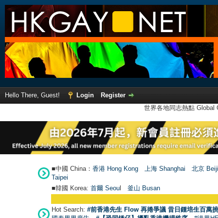
Hello There, Guest!
Login
Register
世界各地同志熱點 Global Ga
■中國 China：
香港 Hong Kong
上海 Shanghai
北京 Beij
Taipei
■韓國 Korea:
首爾 Seou
l
釜山 Busan
Hot Search:
#前香港先生 Flow 再捲爭議 昔日鍾培生百萬挑