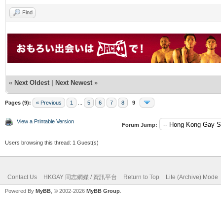
Find
«
Next Oldest
|
Next Newest
»
Pages (9):
« Previous
1
...
5
6
7
8
9
View a Printable Version
Forum Jump:
Users browsing this thread: 1 Guest(s)
Contact Us
HKGAY 同志網媒 / 資訊平台
Return to Top
Lite (Archive) Mode
Powered By
MyBB
, © 2002-2026
MyBB Group
.