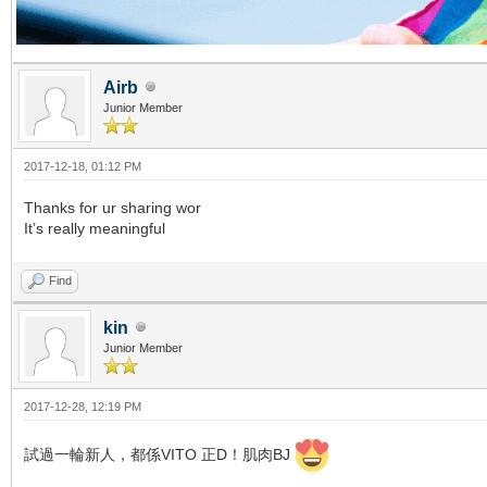
Airb
Junior Member
2017-12-18, 01:12 PM
Thanks for ur sharing wor
It’s really meaningful
Find
kin
Junior Member
2017-12-28, 12:19 PM
試過一輪新人，都係VITO 正D！肌肉BJ