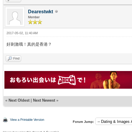
Dearestwkt
Member
2017-05-02, 11:40 AM
好刺激哦！真的是香港？
Find
«
Next Oldest
|
Next Newest
»
View a Printable Version
Forum Jump: