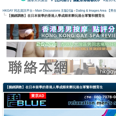
國泰男男廣告
#【恐同矮仔】擾亂香港機場秩序
#港男H
HKGAY 同志資訊平台
›
Main Discussions 主版討論
›
Dating & Images Ar
【捆綁調教】在日本留學的香港人學成歸來褻玩港台軍警和體育生
ge
【捆綁調教】在日本留學的香港人學成歸來褻玩港台軍警和體育生