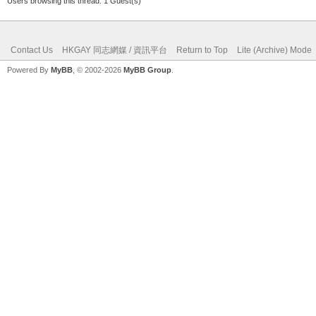
Users browsing this thread: 1 Guest(s)
Contact Us
HKGAY 同志網媒 / 資訊平台
Return to Top
Lite (Archive) Mode
Powered By
MyBB
, © 2002-2026
MyBB Group
.