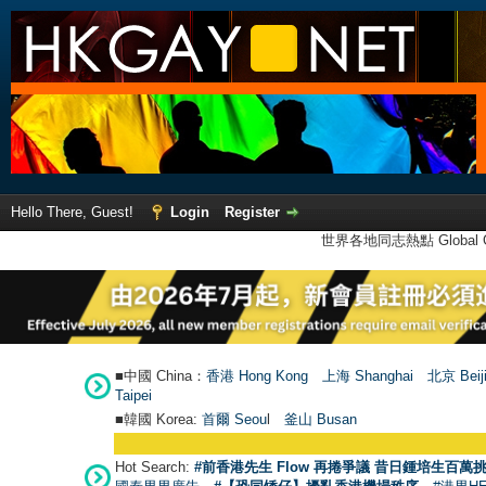
Hello There, Guest!
Login
Register
世界各地同志熱點 Global Ga
■中國 China：
香港 Hong Kong
上海 Shanghai
北京 Beij
Taipei
■韓國 Korea:
首爾 Seou
l
釜山 Busan
Hot Search:
#前香港先生 Flow 再捲爭議 昔日鍾培生百萬挑