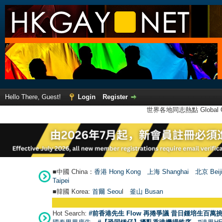
Hello There, Guest!
Login
Register
世界各地同志熱點 Global Ga
■中國 China：
香港 Hong Kong
上海 Shanghai
北京 Beij
Taipei
■韓國 Korea:
首爾 Seou
l
釜山 Busan
Hot Search:
#前香港先生 Flow 再捲爭議 昔日鍾培生百萬挑