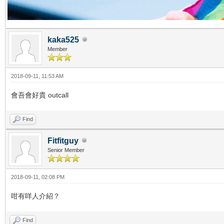
kaka525
Member
2018-09-11, 11:53 AM
會吾會好貴 outcall
Find
Fitfitguy
Senior Member
2018-09-11, 02:08 PM
咁有咩人介紹？
Find