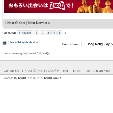
«
Next Oldest
|
Next Newest
»
Pages (6):
« Previous
1
2
3
4
5
6
View a Printable Version
Forum Jump:
Users browsing this thread: 1 Guest(s)
Contact Us
HKGAY 同志網媒 / 資訊平台
Return to Top
Lite (Archive) Mode
Powered By
MyBB
, © 2002-2026
MyBB Group
.