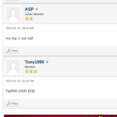
ASP
Junior Member
2020-01-15, 09:41 AM
my top 1 out call .
Find
Tony1990
Member
2020-01-15, 01:40 PM
Tip800-1500 好似
Find