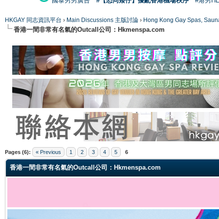
國泰男男廣告
#【恐同矮仔】擾亂香港機場秩序
#港男H
HKGAY 同志資訊平台
›
Main Discussions 主版討論
›
Hong Kong Gay Spas
香港一間非常有名氣的Outcall公司：Hkmenspa.com
ge
Pages (6):
« Previous
1
2
3
4
5
6
香港一間非常有名氣的Outcall公司：Hkmenspa.com