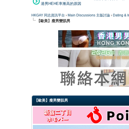
港男HEHE率漸高的原因
HKGAY 同志資訊平台
›
Main Discussions 主版討論
›
Dating
【歐美】瘦男變肌男
0 Vote(s) - 0 Average
1
2
3
4
5
【歐美】瘦男變肌男