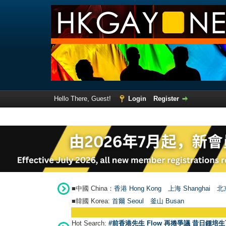
Hello There, Guest!
Login
Register
■中國 China：
香港 Hong Kong
上海 Shanghai
北京
■韓國 Korea:
首爾 Seou
l
釜山 Busan
Hot Search:
#前香港先生 Flow 再捲爭議 昔日鍾培生