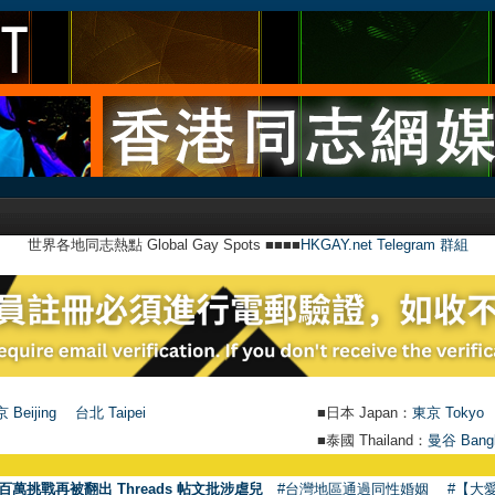
世界各地同志熱點 Global Gay Spots ■■■■
HKGAY.net Telegram 群組
 Beijing
台北 Taipei
■日本 Japan：
東京 Tokyo
■泰國 Thailand：
曼谷 Bang
●
【號外】
百萬挑戰再被翻出 Threads 帖文批涉虐兒
#台灣地區通過同性婚姻
#【大