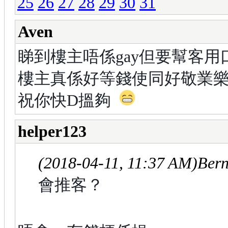
25
26
27
28
29
30
31
Aven
睇到樓主唔係gay但要幫客
樓主真係好等錢使同好敬業
祝你快D搵夠
helper123
(2018-04-11, 11:37 AM)
Bern
會推客？