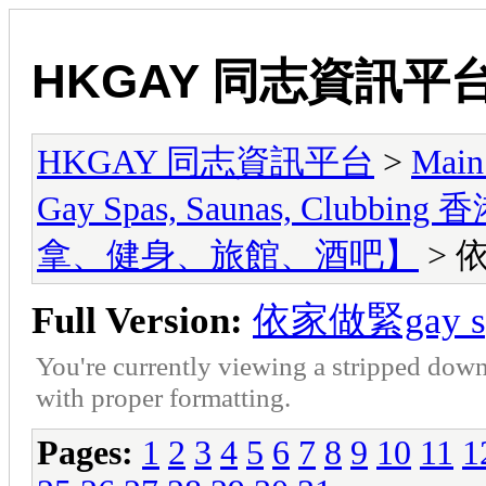
HKGAY 同志資訊平
HKGAY 同志資訊平台
>
Main
Gay Spas, Saunas, Cl
拿、健身、旅館、酒吧】
> 
Full Version:
依家做緊gay 
You're currently viewing a stripped down
with proper formatting.
Pages:
1
2
3
4
5
6
7
8
9
10
11
1