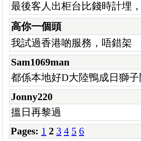
最後客人出柜台比錢時計埋
高你一個頭
我試過香港啲服務，唔錯架
Sam1069man
都係本地好D大陸鴨成日獅子
Jonny220
搵日再黎過
Pages:
1
2
3
4
5
6