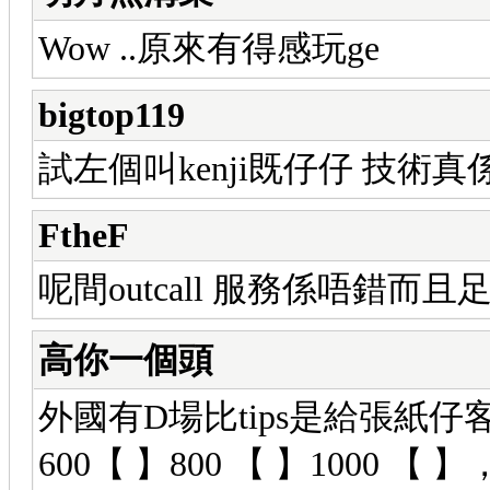
Wow ..原來有得感玩ge
bigtop119
試左個叫kenji既仔仔 技術真
FtheF
呢間outcall 服務係唔錯而且
高你一個頭
外國有D場比tips是給張紙仔
600【 】800 【 】1000