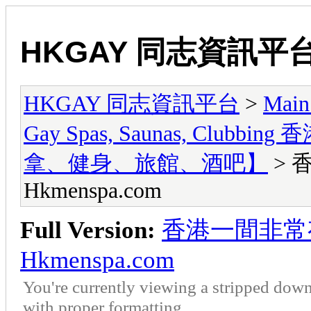
HKGAY 同志資訊平
HKGAY 同志資訊平台
>
Main
Gay Spas, Saunas, Cl
拿、健身、旅館、酒吧】
> 
Hkmenspa.com
Full Version:
香港一間非常有
Hkmenspa.com
You're currently viewing a stripped down
with proper formatting.