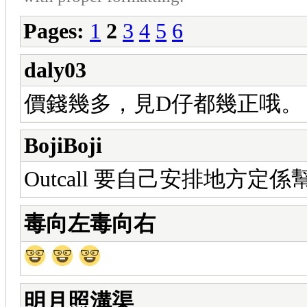
Pages:
1
2
3
4
5
6
daly03
價錢幾多，見D仔都幾正哦。
BojiBoji
Outcall 要自己安排地方定係
毒向左毒向右
明月照溝渠