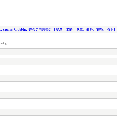
y Spas, Saunas, Clubbing 香港男同志熱點【按摩、水療、桑拿、健身、旅館、酒吧】
atting.