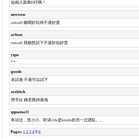
似相入面果D仔嗎 ?
merwon
outcall 聽聞好玩得不過好貴
avbwu
outcall 我都想試下不過好似好贵
ytpu
點比tips?
goodo
未試過 不過可以試下
sexbitch
用手比 鍾意既掉落地
qqnama11
有试过，贵小小。听讲cifu是kindo的另一过团队。。
Pages:
1
2
3
4
5
6