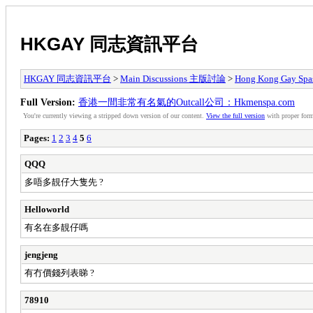
HKGAY 同志資訊平台
HKGAY 同志資訊平台
>
Main Discussions 主版討論
>
Hong Kong Ga
Full Version:
香港一間非常有名氣的Outcall公司：Hkmenspa.com
You're currently viewing a stripped down version of our content.
View the full version
with proper form
Pages:
1
2
3
4
5
6
QQQ
多唔多靚仔大隻先 ?
Helloworld
有名在多靚仔嗎
jengjeng
有冇價錢列表睇 ?
78910