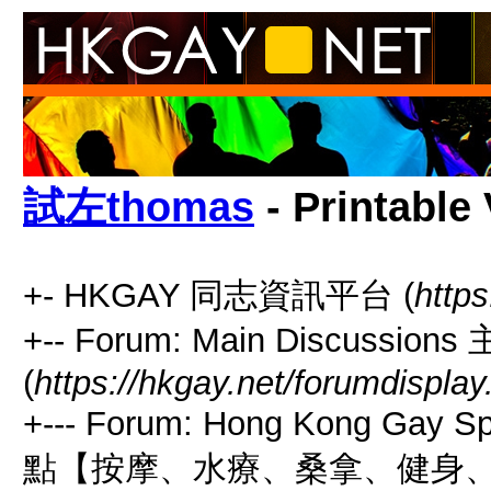
試左thomas
- Printable
+- HKGAY 同志資訊平台 (
https
+-- Forum: Main Discussio
(
https://hkgay.net/forumdisplay
+--- Forum: Hong Kong Gay
點【按摩、水療、桑拿、健身