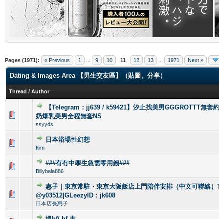
.
Pages (1971):
« Previous
1
...
9
10
11
12
13
...
1971
Next »
Dating & Images Area 【男生交友區】（貼圖、分享）
Thread
/
Author
【Telegram：jj639 / k59421】汐止找美男GGGROTT
0 Vote(s) - 0 out of 5 in Average
1
2
3
4
5
奶爆乳美男全程無套NS
ssyyds
日本浴場性幻想
0 Vote(s) - 0 out of 5 in Average
1
2
3
4
5
Kim
###有冇中學生急需零用錢###
0 Vote(s) - 0 out of 5 in Average
1
2
3
4
5
Billybala886
惠子｜東京常駐・東京大阪飯店上門陪伴安排（中文可聯絡）
0 Vote(s) - 0 out of 5 in Average
1
2
3
4
5
@y03512|GLeezyID：jk608
日本店長惠子
搵bf/ bf 主