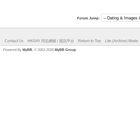
Forum Jump:
Contact Us
HKGAY 同志網媒 / 資訊平台
Return to Top
Lite (Archive) Mode
Powered By
MyBB
, © 2002-2026
MyBB Group
.