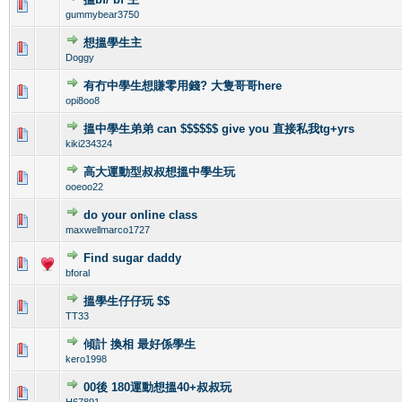
0 Vote(s) - 0 out of 5 in Average
1
2
3
4
5
gummybear3750
想搵學生主
0 Vote(s) - 0 out of 5 in Average
1
2
3
4
5
Doggy
有冇中學生想賺零用錢? 大隻哥哥here
0 Vote(s) - 0 out of 5 in Average
1
2
3
4
5
opi8oo8
搵中學生弟弟 can $$$$$$ give you 直接私我tg+yrs
0 Vote(s) - 0 out of 5 in Average
1
2
3
4
5
kiki234324
高大運動型叔叔想搵中學生玩
0 Vote(s) - 0 out of 5 in Average
1
2
3
4
5
ooeoo22
do your online class
0 Vote(s) - 0 out of 5 in Average
1
2
3
4
5
maxwellmarco1727
Find sugar daddy
0 Vote(s) - 0 out of 5 in Average
1
2
3
4
5
bforal
搵學生仔仔玩 $$
0 Vote(s) - 0 out of 5 in Average
1
2
3
4
5
TT33
傾計 換相 最好係學生
0 Vote(s) - 0 out of 5 in Average
1
2
3
4
5
kero1998
00後 180運動想搵40+叔叔玩
0 Vote(s) - 0 out of 5 in Average
1
2
3
4
5
H67891