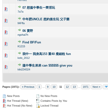
07 想搵中學生一齊淫玩
0 Vote(s) - 0 out of 5 in Average
1
2
3
4
5
7a7a
中年肥UNCLE 想約後生玩 父子樂
0 Vote(s) - 0 out of 5 in Average
1
2
3
4
5
fAFffa
06 賣野
0 Vote(s) - 0 out of 5 in Average
1
2
3
4
5
ngohai7h
Find BF/Fun
0 Vote(s) - 0 out of 5 in Average
1
2
3
4
5
K1215
我中一 我身高153 重40 瘦細粒 fun
0 Vote(s) - 0 out of 5 in Average
1
2
3
4
5
kelo_2012
搵中學生弟弟 can $$$$$$ give you
1 Vote(s) - 1 out of 5 in Average
1
2
3
4
5
kiki234324
Pages (1971):
« Previous
1
...
9
10
11
12
13
...
1971
Next »
New Posts
No New Posts
Hot Thread (New)
Contains Posts by You
Hot Thread (No New)
Locked Thread