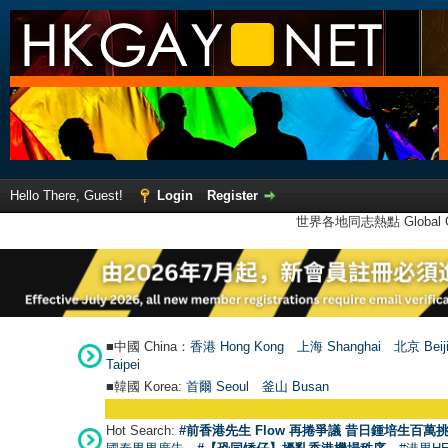
Hello There, Guest!
Login
Register
世界各地同志熱點 Global Ga
■中國 China：
香港 Hong Kong
上海 Shanghai
北京 Beij
Taipei
■韓國 Korea:
首爾 Seou
l
釜山 Busan
Hot Search:
#前香港先生 Flow 再捲爭議 昔日鍾培生百萬挑