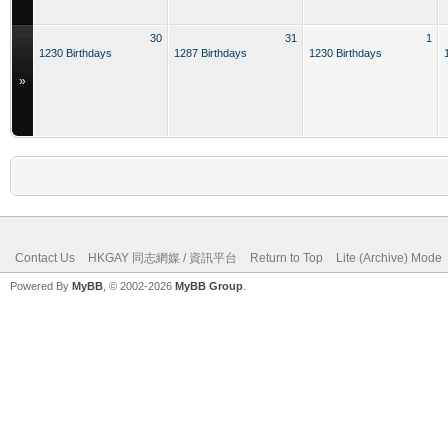
30
31
1
1230 Birthdays
1287 Birthdays
1230 Birthdays
»
Contact Us
HKGAY 同志網媒 / 資訊平台
Return to Top
Lite (Archive) Mode
Powered By
MyBB
, © 2002-2026
MyBB Group
.