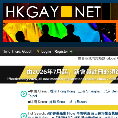
Hello There, Guest!
Login
Register
世界各地同志熱點 Global Ga
■中國 China：
香港 Hong Kong
上海 Shanghai
北京 Beij
Taipei
■韓國 Korea:
首爾 Seou
l
釜山 Busan
Hot Search:
#前香港先生 Flow 再捲爭議 昔日鍾培生百萬挑