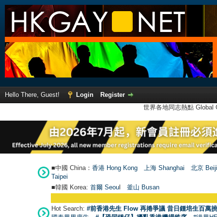
Hello There, Guest!
Login
Register
世界各地同志熱點 Global Ga
■中國 China：
香港 Hong Kong
上海 Shanghai
北京 Beij
Taipei
■韓國 Korea:
首爾 Seou
l
釜山 Busan
Hot Search:
#前香港先生 Flow 再捲爭議 昔日鍾培生百萬挑