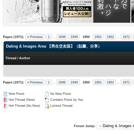
.
Pages (1971):
« Previous
1
...
1948
1949
1950
1951
1952
...
1971
Dating & Images Area 【男生交友區】（貼圖、分享）
Thread
/
Author
Pages (1971):
« Previous
1
...
1948
1949
1950
1951
1952
...
1971
New Posts
No New Posts
Hot Thread (New)
Contains Posts by You
Hot Thread (No New)
Locked Thread
Forum Jump: