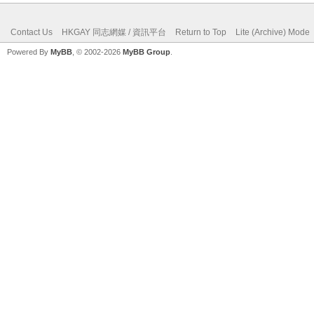
Contact Us
HKGAY 同志網媒 / 資訊平台
Return to Top
Lite (Archive) Mode
Powered By
MyBB
, © 2002-2026
MyBB Group
.