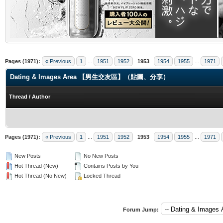
.
Pages (1971):
« Previous
1
...
1951
1952
1953
1954
1955
...
1971
Dating & Images Area 【男生交友區】（貼圖、分享）
Thread
/
Author
Pages (1971):
« Previous
1
...
1951
1952
1953
1954
1955
...
1971
New Posts
No New Posts
Hot Thread (New)
Contains Posts by You
Hot Thread (No New)
Locked Thread
Forum Jump: