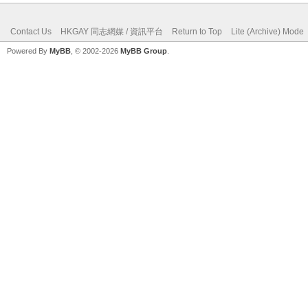
Contact Us
HKGAY 同志網媒 / 資訊平台
Return to Top
Lite (Archive) Mode
Powered By
MyBB
, © 2002-2026
MyBB Group
.