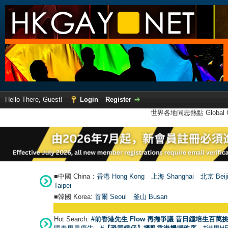
Hello There, Guest!
Login
Register
世界各地同志熱點 Global Ga
■中國 China：
香港 Hong Kong
上海 Shanghai
北京 Beij
Taipei
■韓國 Korea:
首爾 Seou
l
釜山 Busan
Hot Search:
#前香港先生 Flow 再捲爭議 昔日鍾培生百萬挑