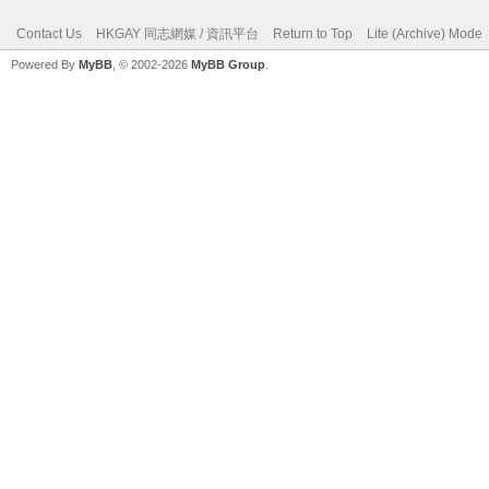
Contact Us
HKGAY 同志網媒 / 資訊平台
Return to Top
Lite (Archive) Mode
Powered By
MyBB
, © 2002-2026
MyBB Group
.