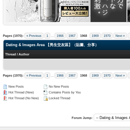
.
Pages (1970):
« Previous
1
...
1966
1967
1968
1969
1970
Next »
Dating & Images Area 【男生交友區】（貼圖、分享）
Thread
/
Author
Pages (1970):
« Previous
1
...
1966
1967
1968
1969
1970
Next »
New Posts
No New Posts
Hot Thread (New)
Contains Posts by You
Hot Thread (No New)
Locked Thread
Forum Jump: