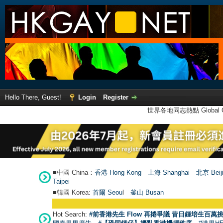
Hello There, Guest!
Login
Register
世界各地同志熱點 Global Ga
■中國 China：
香港 Hong Kong
上海 Shanghai
北京 Beij
Taipei
■韓國 Korea:
首爾 Seou
l
釜山 Busan
Hot Search:
#前香港先生 Flow 再捲爭議 昔日鍾培生百萬挑