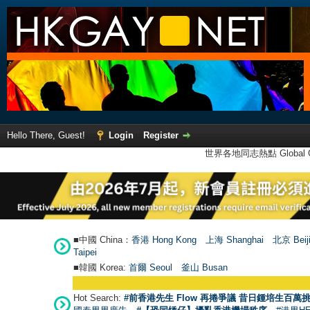
Hello There, Guest!
Login
Register
世界各地同志熱點 Global Ga
■中國 China：
香港 Hong Kong
上海 Shanghai
北京 Beij
Taipei
■韓國 Korea:
首爾 Seou
l
釜山 Busan
Hot Search:
#前香港先生 Flow 再捲爭議 昔日鍾培生百萬挑