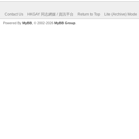
Contact Us
HKGAY 同志網媒 / 資訊平台
Return to Top
Lite (Archive) Mode
Powered By
MyBB
, © 2002-2026
MyBB Group
.