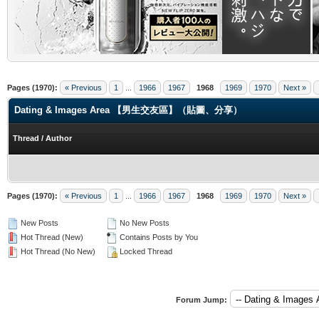
.
Pages (1970):
« Previous
1
...
1966
1967
1968
1969
1970
Next »
Dating & Images Area 【男生交友區】（貼圖、分享）
Thread
/
Author
Pages (1970):
« Previous
1
...
1966
1967
1968
1969
1970
Next »
New Posts
No New Posts
Hot Thread (New)
Contains Posts by You
Hot Thread (No New)
Locked Thread
Forum Jump: