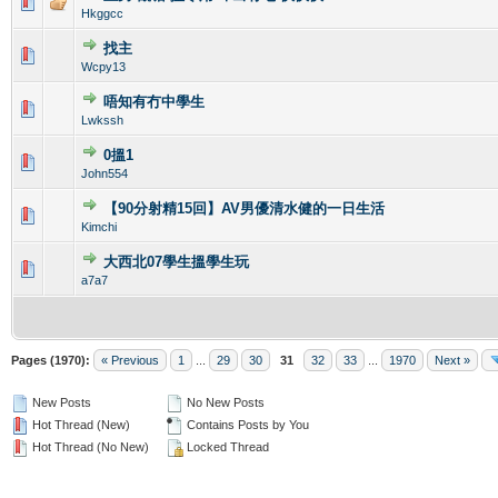
0 Vote(s) - 0 out of 5 in Average
1
2
3
4
5
Hkggcc
找主
0 Vote(s) - 0 out of 5 in Average
1
2
3
4
5
Wcpy13
唔知有冇中學生
0 Vote(s) - 0 out of 5 in Average
1
2
3
4
5
Lwkssh
0搵1
0 Vote(s) - 0 out of 5 in Average
1
2
3
4
5
John554
【90分射精15回】AV男優清水健的一日生活
1 Vote(s) - 5 out of 5 in Average
1
2
3
4
5
Kimchi
大西北07學生搵學生玩
0 Vote(s) - 0 out of 5 in Average
1
2
3
4
5
a7a7
Pages (1970):
« Previous
1
...
29
30
31
32
33
...
1970
Next »
New Posts
No New Posts
Hot Thread (New)
Contains Posts by You
Hot Thread (No New)
Locked Thread