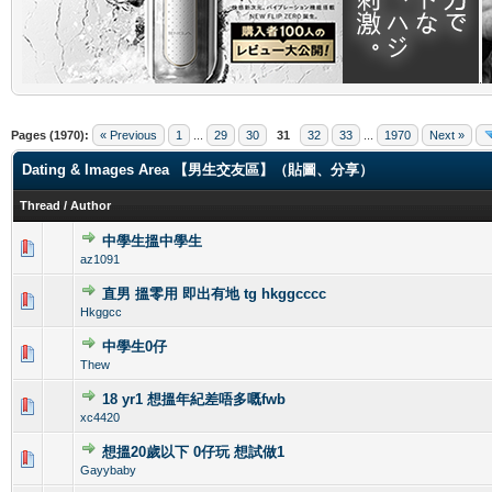
.
Pages (1970):
« Previous
1
...
29
30
31
32
33
...
1970
Next »
Dating & Images Area 【男生交友區】（貼圖、分享）
Thread
/
Author
中學生搵中學生
0 Vote(s) - 0 out of 5 in Average
1
2
3
4
5
az1091
直男 搵零用 即出有地 tg hkggcccc
0 Vote(s) - 0 out of 5 in Average
1
2
3
4
5
Hkggcc
中學生0仔
0 Vote(s) - 0 out of 5 in Average
1
2
3
4
5
Thew
18 yr1 想搵年紀差唔多嘅fwb
0 Vote(s) - 0 out of 5 in Average
1
2
3
4
5
xc4420
想搵20歲以下 0仔玩 想試做1
0 Vote(s) - 0 out of 5 in Average
1
2
3
4
5
Gayybaby