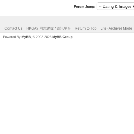
Forum Jump:
Contact Us
HKGAY 同志網媒 / 資訊平台
Return to Top
Lite (Archive) Mode
Powered By
MyBB
, © 2002-2026
MyBB Group
.