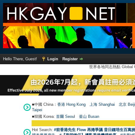
Hello There, Guest!
Login
Register
世界各地同志熱點 Global Ga
■中國 China：
香港 Hong Kong
上海 Shanghai
北京 Beij
Taipei
■韓國 Korea:
首爾 Seou
l
釜山 Busan
Hot Search:
#前香港先生 Flow 再捲爭議 昔日鍾培生百萬挑