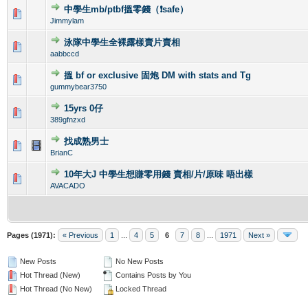
中學生mb/ptbf搵零錢（❗safe）
0 Vote(s) - 0 out of 5 in Average
1
2
3
4
5
Jimmylam
泳隊中學生全裸露樣賣片賣相
0 Vote(s) - 0 out of 5 in Average
1
2
3
4
5
aabbccd
搵 bf or exclusive 固炮 DM with stats and Tg
0 Vote(s) - 0 out of 5 in Average
1
2
3
4
5
gummybear3750
15yrs 0仔
0 Vote(s) - 0 out of 5 in Average
1
2
3
4
5
389gfnzxd
找成熟男士
0 Vote(s) - 0 out of 5 in Average
1
2
3
4
5
BrianC
10年大J 中學生想賺零用錢 賣相/片/原味 唔出樣
1 Vote(s) - 4 out of 5 in Average
1
2
3
4
5
AVACADO
Pages (1971):
« Previous
1
...
4
5
6
7
8
...
1971
Next »
New Posts
No New Posts
Hot Thread (New)
Contains Posts by You
Hot Thread (No New)
Locked Thread