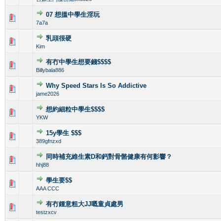
07 想搵中學生淫玩
0 Vote(s) - 0 out of 5 in Average
1
2
3
4
5
7a7a
乳頭很硬
0 Vote(s) - 0 out of 5 in Average
1
2
3
4
5
Kim
有冇中學生想要錢$$$$
0 Vote(s) - 0 out of 5 in Average
1
2
3
4
5
Billybala886
Why Speed Stars Is So Addictive
0 Vote(s) - 0 out of 5 in Average
1
2
3
4
5
jame2026
想約細粒中學生$$$$
0 Vote(s) - 0 out of 5 in Average
1
2
3
4
5
YKW
15y學生 $$$
0 Vote(s) - 0 out of 5 in Average
1
2
3
4
5
389gfnzxd
同時補充維生素D和鈣對骨骼健康有何影響？
0 Vote(s) - 0 out of 5 in Average
1
2
3
4
5
hhj88
學生要$$
0 Vote(s) - 0 out of 5 in Average
1
2
3
4
5
AAA CCC
有冇鍾意粗大JJ嘅童貞處男
0 Vote(s) - 0 out of 5 in Average
1
2
3
4
5
testzxcv