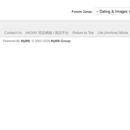
Forum Jump:
Contact Us
HKGAY 同志網媒 / 資訊平台
Return to Top
Lite (Archive) Mode
Powered By
MyBB
, © 2002-2026
MyBB Group
.