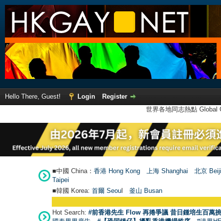
Hello There, Guest!
Login
Register
世界各地同志熱點 Global Ga
■中國 China：
香港 Hong Kong
上海 Shanghai
北京 Beij
Taipei
■韓國 Korea:
首爾 Seou
l
釜山 Busan
Hot Search:
#前香港先生 Flow 再捲爭議 昔日鍾培生百萬挑