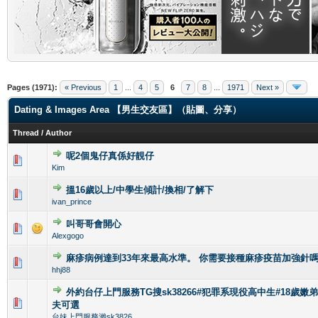
.
Pages (1971):
« Previous
1
...
4
5
6
7
8
...
1971
Next »
Dating & Images Area 【男生交友區】（貼圖、分享）
Thread
/
Author
呢2個鬼仔真係好靚仔
1 Vote(s) - 3 out of 5 in Average
1
2
3
4
5
Kim
搵16歲以上/中學生傾計/換相/了解下
0 Vote(s) - 0 out of 5 in Average
1
2
3
4
5
ivan_prince
叫哥哥會開心
0 Vote(s) - 0 out of 5 in Average
1
2
3
4
5
Alexgogo
麻疹病例達到33年來最高水準。 你需要接種麻疹疫苗加強針
0 Vote(s) - 0 out of 5 in Average
1
2
3
4
5
hhj88
外約台仔上門服務TG搜sk38266#犯罪系現役高中生#18歲嫩
0 Vote(s) - 0 out of 5 in Average
1
2
3
4
5
夫可選
台妹上門服務瀨sk3826