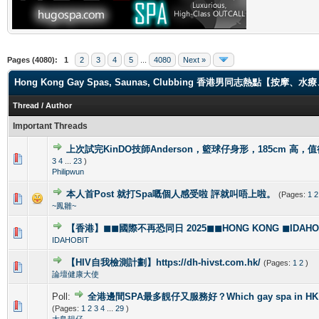
Pages (4080):
1
2
3
4
5
...
4080
Next »
Hong Kong Gay Spas, Saunas, Clubbing 香港男同志熱點【
Thread
/
Author
Important Threads
上次試完KinDO技師Anderson，籃球仔身形，185cm 高，
2 Vote(s) - 2.5 out of 5 in Average
1
2
3
4
5
3
4
...
23
)
Philipwun
本人首Post 就打Spa嘅個人感受啦 評就叫唔上啦。
(Pages:
1
2
1 Vote(s) - 5 out of 5 in Average
1
2
3
4
5
~鳳雛~
【香港】◼◼國際不再恐同日 2025◼◼HONG KONG ◼IDAHOBI
0 Vote(s) - 0 out of 5 in Average
1
2
3
4
5
IDAHOBIT
【HIV自我檢測計劃】https://dh-hivst.com.hk/
(Pages:
1
2
)
0 Vote(s) - 0 out of 5 in Average
1
2
3
4
5
論壇健康大使
Poll:
全港邊間SPA最多靚仔又服務好？Which gay spa in HK is 
1 Vote(s) - 4 out of 5 in Average
1
2
3
4
5
(Pages:
1
2
3
4
...
29
)
大鳥靚仔