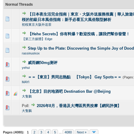
Normal Threads
【日本夜生活完全指南｜東京・大阪外送服務推薦｜華人旅遊
0 Vote(s) - 0 out of 5 in Average
1
2
3
4
5
桜的初級日本風俗指南：新手必看五大風俗類型解析
初桜東京大阪外送茶
【Hehe Secrets】你有料爆？歡迎投稿，讓我們幫你發聲！
0 Vote(s) - 0 out of 5 in Average
1
2
3
4
5
【第三方媒體】Edge
Step Up to the Plate: Discovering the Simple Joy of Dood
0 Vote(s) - 0 out of 5 in Average
1
2
3
4
5
rassinuskox
威而鋼50mg测评
0 Vote(s) - 0 out of 5 in Average
1
2
3
4
5
yehui
＝＝【東京】男同志熱點 【Tokyo】 Gay Spots＝＝
(Pages
0 Vote(s) - 0 out of 5 in Average
1
2
3
4
5
MAYI
【北京】目的地酒吧 Destination Bar @Beijing
0 Vote(s) - 0 out of 5 in Average
1
2
3
4
5
大隻鵬
Poll:
2026年8月，香港及大灣區男男按摩【網民評價】
0 Vote(s) - 0 out of 5 in Average
1
2
3
4
5
大隻鵬
Pages (4080):
1
2
3
4
5
...
4080
Next »