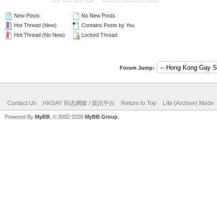
New Posts
No New Posts
Hot Thread (New)
Contains Posts by You
Hot Thread (No New)
Locked Thread
Forum Jump:
Contact Us
HKGAY 同志網媒 / 資訊平台
Return to Top
Lite (Archive) Mode
Powered By
MyBB
, © 2002-2026
MyBB Group
.