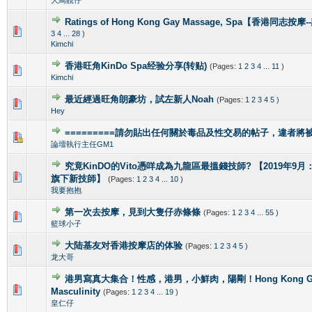
Ratings of Hong Kong Gay Massage, Spa【香港同志按
1 Vote(s) - 5 out of 5 in Average
1
2
3
4
5
3
4
...
28
)
Kimchi
香港旺角KinDo Spa经验分享(转贴)
(Pages:
1
2
3
4
...
11
)
0 Vote(s) - 0 out of 5 in Average
1
2
3
4
5
Kimchi
最近經過旺角朗豪坊，試左新人Noah
(Pages:
1
2
3
4
5
)
1 Vote(s) - 5 out of 5 in Average
1
2
3
4
5
Hey
=========請勿貼出任何關於毒品及性交易的帖子，違者將被封
1 Vote(s) - 4 out of 5 in Average
1
2
3
4
5
論壇執行主任GM1
究竟KinDO的Vito憑咩成為九龍區最搵錢技師? 【2019年9月：新增
0 Vote(s) - 0 out of 5 in Average
1
2
3
4
5
旗下新技師】
(Pages:
1
2
3
4
...
10
)
我要抱抱
第一次去按摩，見到大隻仔赤條條
(Pages:
1
2
3
4
...
55
)
0 Vote(s) - 0 out of 5 in Average
1
2
3
4
5
籃球小子
大陆基友对香港按摩店的体验
(Pages:
1
2
3
4
5
)
1 Vote(s) - 5 out of 5 in Average
1
2
3
4
5
龙大哥
港男寫真大集合！性感，港男，小鮮肉，陽剛！Hong Kong Gorg
2 Vote(s) - 4 out of 5 in Average
1
2
3
4
5
Masculinity
(Pages:
1
2
3
4
...
19
)
皇仁仔