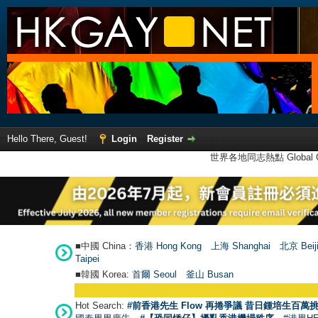
Hello There, Guest!
Login
Register
世界各地同志熱點 Global Ga
■中國 China：
香港 Hong Kong
上海 Shanghai
北京 Beij
Taipei
■韓國 Korea:
首爾 Seou
l
釜山 Busan
Hot Search:
#前香港先生 Flow 再捲爭議 昔日鍾培生百萬挑