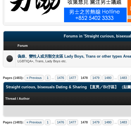
.
Forums in 'Straight curious, b
Forum
偽娘、變性人或另類交友區 Lady Boys, Trans or other types Are
LGBTIQA+, Trans, Lady Boys etc.
Pages (1483):
« Previous
1
...
1476
1477
1478
1479
1480
...
1483
Straight curious, bisexuals Dating & Sharing 【直男／Bi仔區】 
Thread
/
Author
Pages (1483):
« Previous
1
...
1476
1477
1478
1479
1480
...
1483