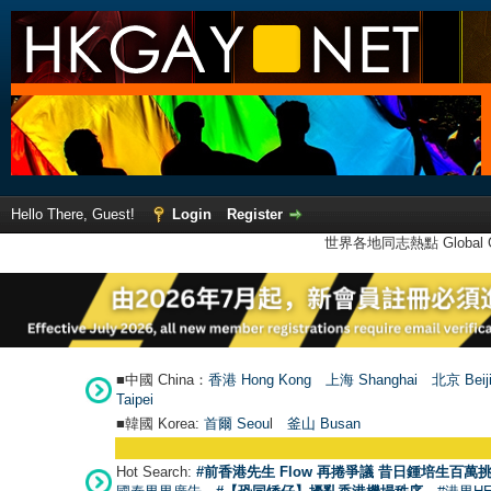
Hello There, Guest!
Login
Register
世界各地同志熱點 Global Ga
■中國 China：
香港 Hong Kong
上海 Shanghai
北京 Beij
Taipei
■韓國 Korea:
首爾 Seou
l
釜山 Busan
Hot Search:
#前香港先生 Flow 再捲爭議 昔日鍾培生百萬挑