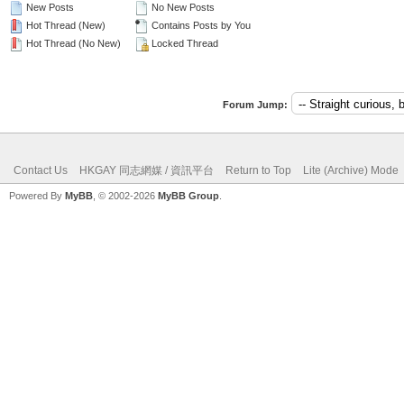
New Posts
No New Posts
Hot Thread (New)
Contains Posts by You
Hot Thread (No New)
Locked Thread
Forum Jump:
Contact Us
HKGAY 同志網媒 / 資訊平台
Return to Top
Lite (Archive) Mode
Powered By
MyBB
, © 2002-2026
MyBB Group
.