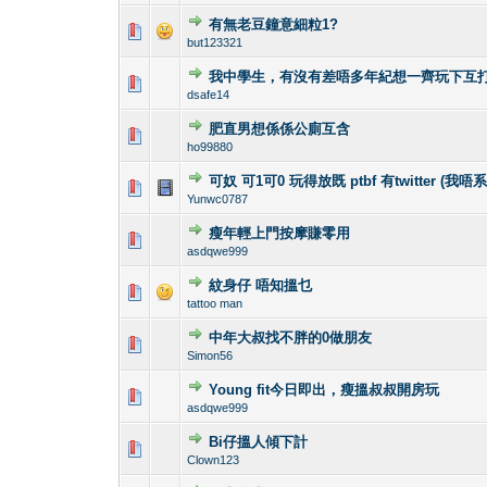
有無老豆鐘意細粒1?
0 Vote(s) - 0 out 
1
but123321
我中學生，有沒有差唔多年紀想一齊玩下互打
4 Vote(s) - 3.
1
dsafe14
肥直男想係係公廁互含
1 Vote(s) - 3 
1
ho99880
可奴 可1可0 玩得放既 ptbf 有twitter (我
0 Vote(s) - 0 out 
1
Yunwc0787
瘦年輕上門按摩賺零用
0 Vote(s) - 0 out 
1
asdqwe999
紋身仔 唔知搵乜
0 Vote(s) - 0 out 
1
tattoo man
中年大叔找不胖的0做朋友
0 Vote(s) - 0 out 
1
Simon56
Young fit今日即出，瘦搵叔叔開房玩
0 Vote(s) - 0 out 
1
asdqwe999
Bi仔搵人傾下計
0 Vote(s) - 0 out 
1
Clown123