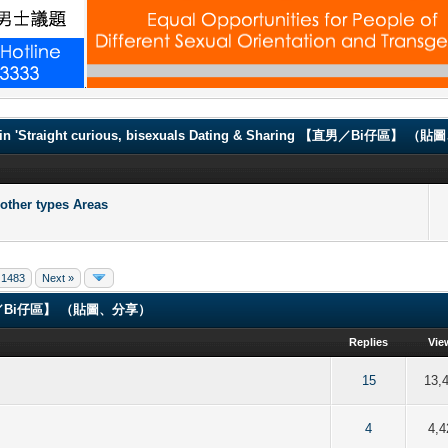
.
in 'Straight curious, bisexuals Dating & Sharing 【直男／Bi仔區】 
er types Areas
1483
Next »
ng 【直男／Bi仔區】 （貼圖、分享）
Replies
Vie
of 5 in Average
2
3
4
5
15
13,
of 5 in Average
2
3
4
5
4
4,4