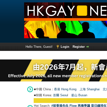
Hello There, Guest!
Login
Register
■中國 China：
香港 Hong Kong
上海 Shanghai
北京
■韓國 Korea:
首爾 Seou
l
釜山 Busan
Hot Search:
#前香港先生 Flow 再捲爭議 昔日鍾培生