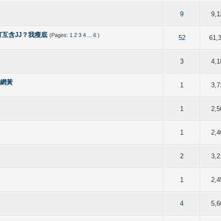
of 5 in Average
2
3
4
5
9
9,1
互含JJ？我瘦底
(Pages:
1
2
3
4
...
6
)
75 out of 5 in Average
2
3
4
5
52
61,
out of 5 in Average
2
3
4
5
3
4,1
唔系網黃
of 5 in Average
2
3
4
5
1
3,7
of 5 in Average
2
3
4
5
1
2,5
of 5 in Average
2
3
4
5
1
2,4
of 5 in Average
2
3
4
5
2
3,2
of 5 in Average
2
3
4
5
1
2,4
of 5 in Average
2
3
4
5
4
5,6