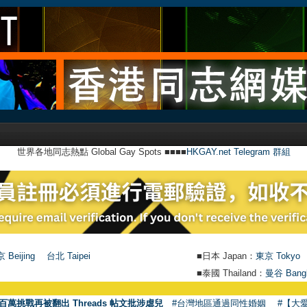
世界各地同志熱點 Global Gay Spots ■■■■
HKGAY.net Telegram 群組
 Beijing
台北 Taipei
■日本 Japan：
東京 Tokyo
■泰國 Thailand：
曼谷 Bang
百萬挑戰再被翻出 Threads 帖文批涉虐兒
#台灣地區通過同性婚姻
#【大