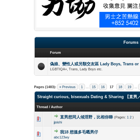
Forums 
Forum
偽娘、變性人或另類交友區 Lady Boys, Trans or oth
LGBTIQA+, Trans, Lady Boys etc.
Pages (1483):
« Previous
1
...
15
16
17
18
19
...
Straight curious, bisexuals Dating & Shari
Thread
/
Author
直男想同人傾淫野，比相你睇
(Pages:
1
2
)
0 Vote(s) - 0 out 
1
jjoishi
我18 想搵多毛嘅男仔
0 Vote(s) - 0 out 
1
abc123wy