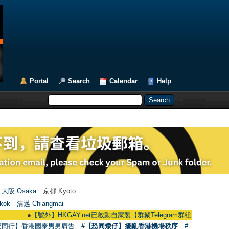
Portal
Search
Calendar
Help
大阪 Osaka
京都 Kyoto
kok
清邁 Chiangmai
●
【號外】HKGAY.net已啟動自家製【群聚Telegram群組】 HKGAY.net has alread
愛同行】香港國泰男男廣告
#【恐同矮仔】擾亂香港機場秩序
#