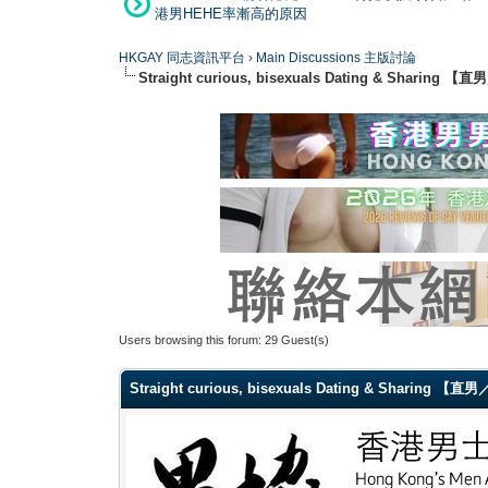
港男HEHE率漸高的原因
HKGAY 同志資訊平台
›
Main Discussions 主版討論
Straight curious, bisexuals Dating & Shar
Users browsing this forum: 29 Guest(s)
Straight curious, bisexuals Dating & Sharin