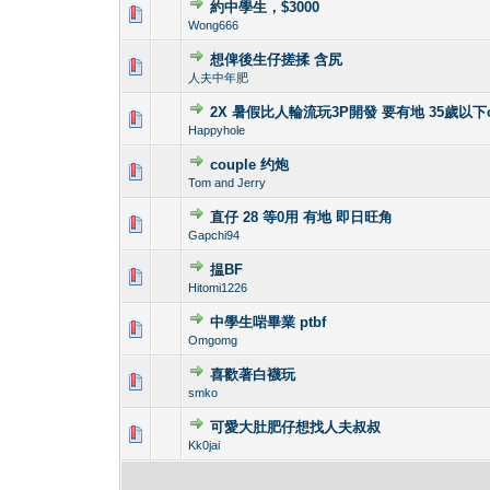
約中學生，$3000
0 Vote(s) - 0 out 
1
Wong666
想俾後生仔搓揉 含尻
0 Vote(s) - 0 out 
1
人夫中年肥
2X 暑假比人輪流玩3P開發 要有地 35歲以下
0 Vote(s) - 0 out 
1
Happyhole
couple 约炮
0 Vote(s) - 0 out 
1
Tom and Jerry
直仔 28 等0用 有地 即日旺角
0 Vote(s) - 0 out 
1
Gapchi94
揾BF
0 Vote(s) - 0 out 
1
Hitomi1226
中學生啱畢業 ptbf
0 Vote(s) - 0 out 
1
Omgomg
喜歡著白襪玩
0 Vote(s) - 0 out 
1
smko
可愛大肚肥仔想找人夫叔叔
0 Vote(s) - 0 out 
1
Kk0jai