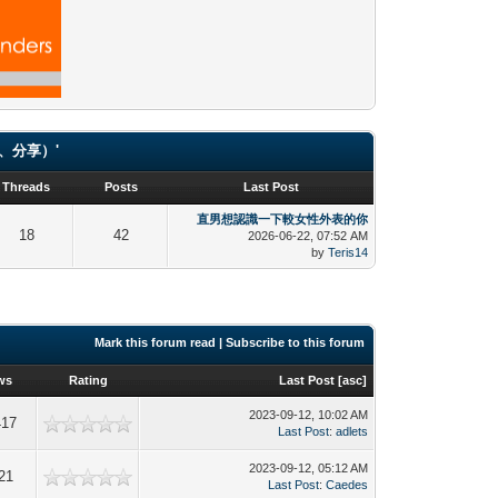
（貼圖、分享）'
Threads
Posts
Last Post
直男想認識一下較女性外表的你
18
42
2026-06-22, 07:52 AM
by
Teris14
Mark this forum read
|
Subscribe to this forum
ws
Rating
Last Post
[
asc
]
2023-09-12, 10:02 AM
417
Last Post
:
adlets
2023-09-12, 05:12 AM
21
Last Post
:
Caedes