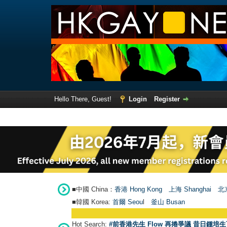
Hello There, Guest!
Login
Register
■中國 China：
香港 Hong Kong
上海 Shanghai
北京
■韓國 Korea:
首爾 Seou
l
釜山 Busan
Hot Search:
#前香港先生 Flow 再捲爭議 昔日鍾培生