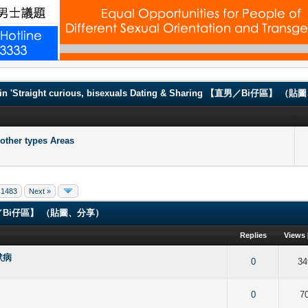
.
in 'Straight curious, bisexuals Dating & Sharing 【直男／Bi仔區】 
er types Areas
1483
Next »
ng 【直男／Bi仔區】 （貼圖、分享）
Replies
Views
默病
of 5 in Average
2
3
4
5
0
34
of 5 in Average
2
3
4
5
0
7