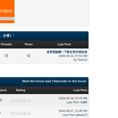
（貼圖、分享）'
Threads
Posts
Last Post
直男想認識一下較女性外表的你
18
42
2026-06-22, 07:52 AM
by
Teris14
Mark this forum read
|
Subscribe to this forum
[
asc
]
Rating
Last Post
2026-05-30, 07:07 AM
9
Last Post
:
hhj88
2026-08-07, 12:49 PM
0
Last Post
:
jiahui123