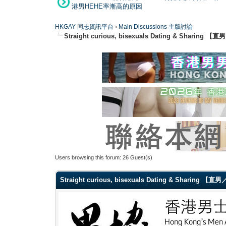
港男HEHE率漸高的原因
HKGAY 同志資訊平台
›
Main Discussions 主版討論
Straight curious, bisexuals Dating & Shar
Users browsing this forum: 26 Guest(s)
Straight curious, bisexuals Dating & Sharin