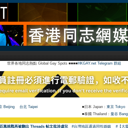
世界各地同志熱點 Global Gay Spots ■■■■
HKGAY.net Telegram 群組
 Beijing
台北 Taipei
■日本 Japan：
東京 Tokyo
■泰國 Thailand：
曼谷 Bang
百萬挑戰再被翻出 Threads 帖文批涉虐兒
#台灣地區通過同性婚姻
#【大