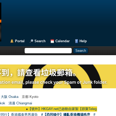
Portal
Search
Calendar
Help
大阪 Osaka
京都 Kyoto
kok
清邁 Chiangmai
●
【號外】HKGAY.net已啟動自家製【群聚Telegram群組】 HKGAY.net has
愛同行】香港國泰男男廣告
#【恐同矮仔】擾亂香港機場秩序
#