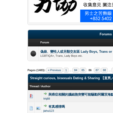
Forums 
Forum
偽娘、變性人或另類交友區 Lady Boys, Trans or oth
LGBTIQA+, Trans, Lady Boys etc.
Pages (1483):
« Previous
1
...
84
85
86
87
88
...
Straight curious, bisexuals Dating & Shari
Thread
/
Author
與癌症相關的腦細胞突變可能驅動阿爾茨海
0 Vote(s) - 0 out 
1
hhj88
有真感情嗎
0 Vote(s) - 0 out 
1
jiahui123