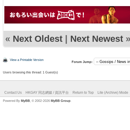
«
Next Oldest
|
Next Newest
View a Printable Version
Forum Jump:
Users browsing this thread: 1 Guest(s)
Contact Us
HKGAY 同志網媒 / 資訊平台
Return to Top
Lite (Archive) Mode
Powered By
MyBB
, © 2002-2026
MyBB Group
.