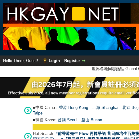
Hello There, Guest!
Login
Register
世界各地同志熱點 Global Ga
■中國 China：
香港 Hong Kong
上海 Shanghai
北京 Beij
Taipei
■韓國 Korea:
首爾 Seou
l
釜山 Busan
Hot Search:
#前香港先生 Flow 再捲爭議 昔日鍾培生百萬挑