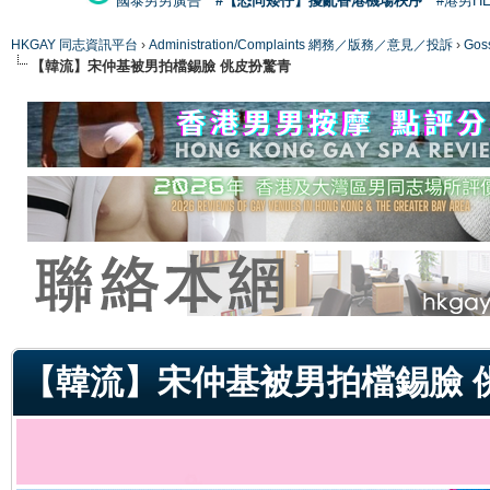
國泰男男廣告
#【恐同矮仔】擾亂香港機場秩序
#港男H
HKGAY 同志資訊平台
›
Administration/Complaints 網務／版務／意見／投訴
›
Gos
【韓流】宋仲基被男拍檔錫臉 佻皮扮驚青
ge
【韓流】宋仲基被男拍檔錫臉 