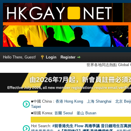
Hello There, Guest!
Login
Register
世界各地同志熱點 Global Ga
■中國 China：
香港 Hong Kong
上海 Shanghai
北京 Beij
Taipei
■韓國 Korea:
首爾 Seou
l
釜山 Busan
Hot Search:
#前香港先生 Flow 再捲爭議 昔日鍾培生百萬挑