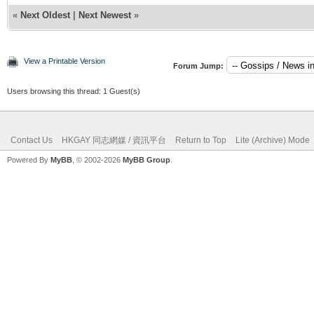
«
Next Oldest
|
Next Newest
»
View a Printable Version
Forum Jump:
Users browsing this thread: 1 Guest(s)
Contact Us
HKGAY 同志網媒 / 資訊平台
Return to Top
Lite (Archive) Mode
Powered By
MyBB
, © 2002-2026
MyBB Group
.