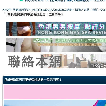
國泰男男廣告
#【恐同矮仔】擾亂香港機場秩序
#港男H
HKGAY 同志資訊平台
›
Administration/Complaints 網務／版務／意見／投訴
›
Gos
(加長版)這男同事是否想追另一位男同事？
ge
(加長版)這男同事是否想追另一位男同事？