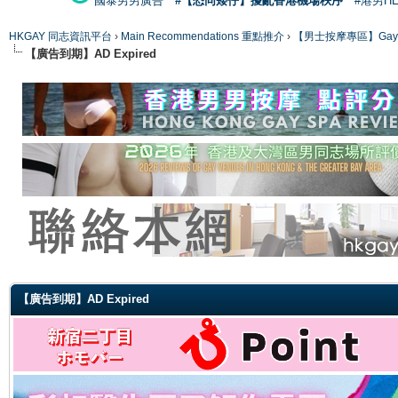
國泰男男廣告
#【恐同矮仔】擾亂香港機場秩序
#港男H
HKGAY 同志資訊平台
›
Main Recommendations 重點推介
›
【男士按摩專區】Gay Mas
【廣告到期】AD Expired
ge
【廣告到期】AD Expired