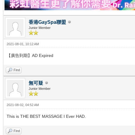
香港GaySpa聯盟
Junior Member
2021-08-01, 10:12 AM
【廣告到期】AD Expired
Find
無可疑
Junior Member
2021-08-02, 04:52 AM
This is THE BEST MASSAGE I Ever HAD.
Find