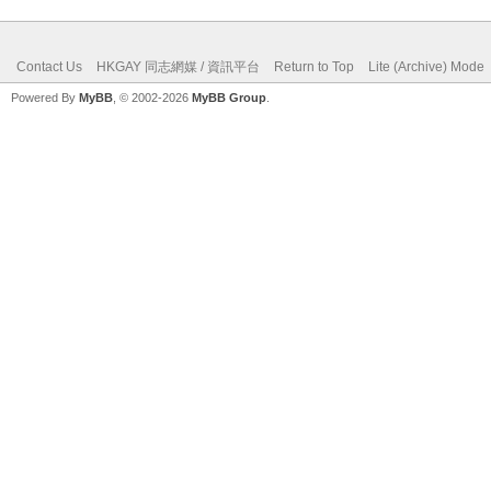
Contact Us
HKGAY 同志網媒 / 資訊平台
Return to Top
Lite (Archive) Mode
Powered By
MyBB
, © 2002-2026
MyBB Group
.