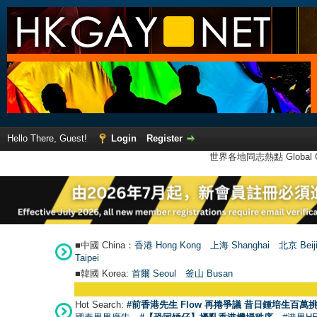
Hello There, Guest!
Login
Register
世界各地同志熱點 Global Ga
■中國 China：
香港 Hong Kong
上海 Shanghai
北京 Beij
Taipei
■韓國 Korea:
首爾 Seou
l
釜山 Busan
Hot Search:
#前香港先生 Flow 再捲爭議 昔日鍾培生百萬挑