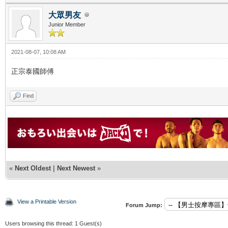
大眾男友
Junior Member
2021-08-07, 10:08 AM
正宗泰國師傅
Find
«
Next Oldest
|
Next Newest
»
View a Printable Version
Forum Jump:
Users browsing this thread: 1 Guest(s)