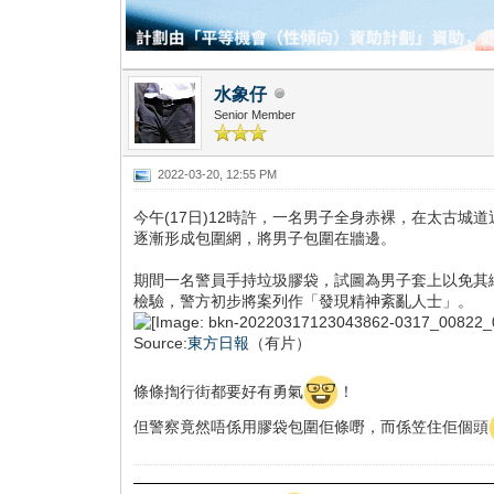
水象仔
Senior Member
2022-03-20, 12:55 PM
今午(17日)12時許，一名男子全身赤裸，在太古
逐漸形成包圍網，將男子包圍在牆邊。
期間一名警員手持垃圾膠袋，試圖為男子套上以免其
檢驗，警方初步將案列作「發現精神紊亂人士」。
Source:
東方日報
（有片）
條條揈行街都要好有勇氣
！
但警察竟然唔係用膠袋包圍佢條嘢，而係笠住佢個頭