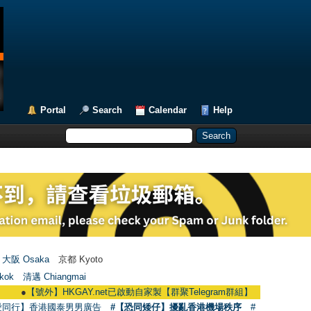
Portal
Search
Calendar
Help
大阪 Osaka
京都 Kyoto
kok
清邁 Chiangmai
●
【號外】HKGAY.net已啟動自家製【群聚Telegram群組】 HKGAY.net has already 
愛同行】香港國泰男男廣告
#【恐同矮仔】擾亂香港機場秩序
#