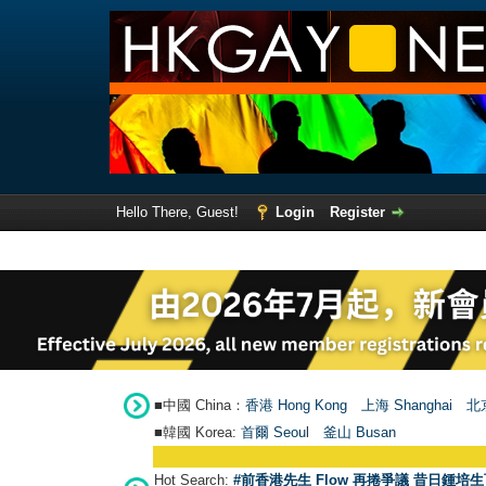
Hello There, Guest!
Login
Register
■中國 China：
香港 Hong Kong
上海 Shanghai
北京
■韓國 Korea:
首爾 Seou
l
釜山 Busan
Hot Search:
#前香港先生 Flow 再捲爭議 昔日鍾培生