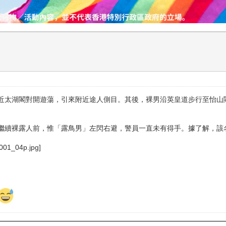
城道近太湖閣對開遊蕩，引來附近途人側目。其後，裸男沿英皇道步行至怡
繼續裸露人前，惟「露鳥男」左閃右避，警員一直未有得手。據了解，該名