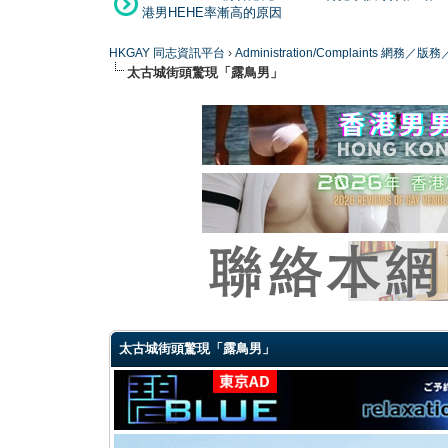
港男HEHE率漸高的原因
HKGAY 同志資訊平台
›
Administration/Complaints 網務
太古城街頭驚現「露鳥男」
0 Vote(s) - 0 Average
1
2
3
4
5
太古城街頭驚現「露鳥男」