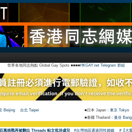
世界各地同志熱點 Global Gay Spots ■■■■
HKGAY.net Telegram 群組
 Beijing
台北 Taipei
■日本 Japan：
東京 Tokyo
■泰國 Thailand：
曼谷 Bang
百萬挑戰再被翻出 Threads 帖文批涉虐兒
#台灣地區通過同性婚姻
#【大