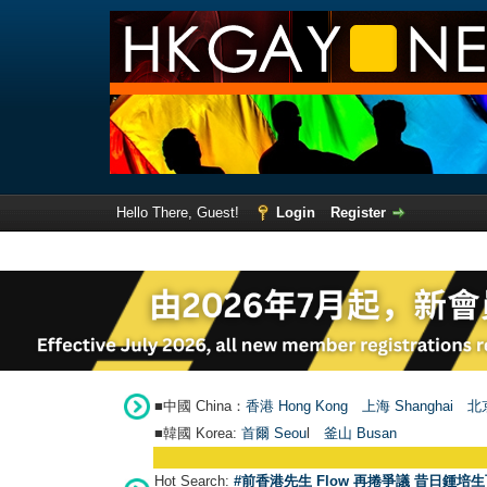
Hello There, Guest!
Login
Register
■中國 China：
香港 Hong Kong
上海 Shanghai
北京
■韓國 Korea:
首爾 Seou
l
釜山 Busan
Hot Search:
#前香港先生 Flow 再捲爭議 昔日鍾培生