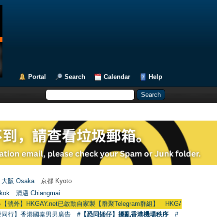
Portal
Search
Calendar
Help
大阪 Osaka
京都 Kyoto
kok
清邁 Chiangmai
】HKGAY.net已啟動自家製【群聚Telegram群組】 HKGAY.net has already open
愛同行】香港國泰男男廣告
#【恐同矮仔】擾亂香港機場秩序
#