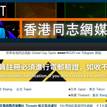
世界各地同志熱點 Global Gay Spots ■■■■
HKGAY.net Telegram 群組
 Beijing
台北 Taipei
■日本 Japan：
東京 Tokyo
■泰國 Thailand：
曼谷 Bang
●
【號外
百萬挑戰再被翻出 Threads 帖文批涉虐兒
#台灣地區通過同性婚姻
#【大