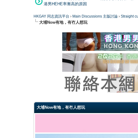
港男HEHE率漸高的原因
HKGAY 同志資訊平台
›
Main Discussions 主版討論
›
Straight
大埔Now有地，有冇人想玩
1 Vote(s) - 2 Average
1
2
3
4
5
大埔Now有地，有冇人想玩