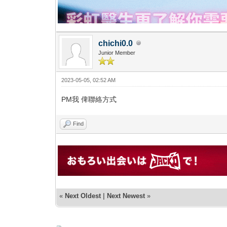
chichi0.0
Junior Member
2023-05-05, 02:52 AM
PM我 俾聯絡方式
Find
«
Next Oldest
|
Next Newest
»