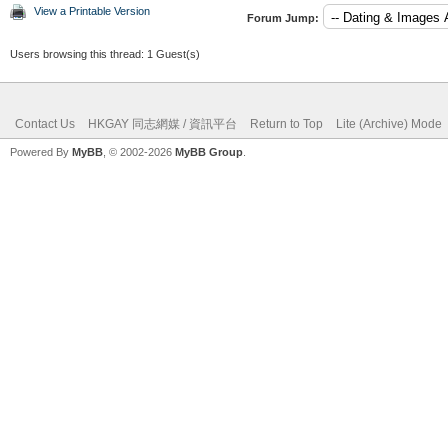
View a Printable Version
Forum Jump:
Users browsing this thread: 1 Guest(s)
Contact Us
HKGAY 同志網媒 / 資訊平台
Return to Top
Lite (Archive) Mode
Powered By
MyBB
, © 2002-2026
MyBB Group
.