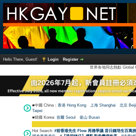
Hello There, Guest!
Login
Register
世界各地同志熱點 Global Ga
■中國 China：
香港 Hong Kong
上海 Shanghai
北京 Beij
Taipei
■韓國 Korea:
首爾 Seou
l
釜山 Busan
●
Hot Search:
#前香港先生 Flow 再捲爭議 昔日鍾培生百萬挑