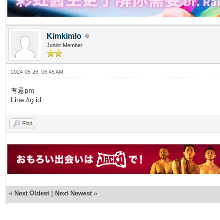
Kimkimlo
Junior Member
2024-05-26, 06:45 AM
有意pm
Line /tg id
Find
«
Next Oldest
|
Next Newest
»