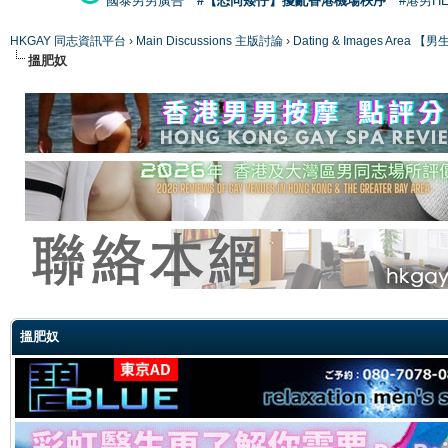
國泰男男廣告
#【恐同矮仔】擾亂香港機場秩序
#港男H
HKGAY 同志資訊平台
›
Main Discussions 主版討論
›
Dating & Images Ar
搵肥奴
ge
搵肥奴