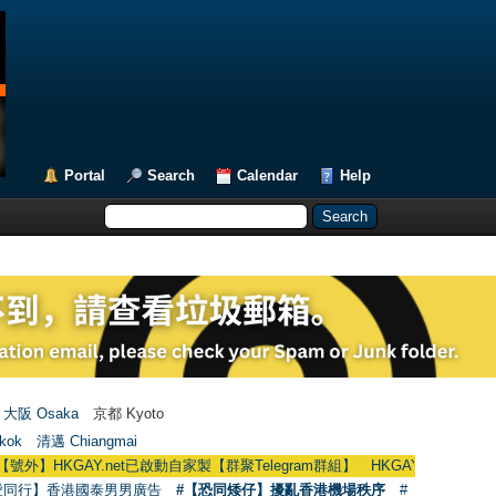
Portal
Search
Calendar
Help
大阪 Osaka
京都 Kyoto
kok
清邁 Chiangmai
AY.net已啟動自家製【群聚Telegram群組】 HKGAY.net has already opened a
愛同行】香港國泰男男廣告
#【恐同矮仔】擾亂香港機場秩序
#