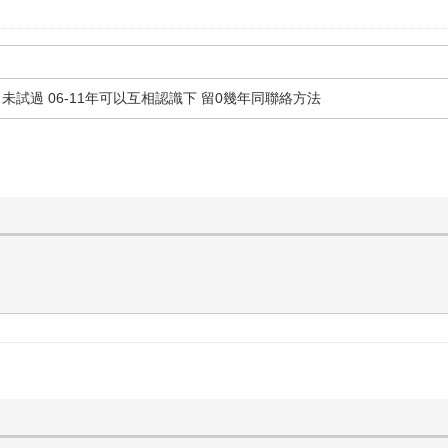
未試過 06-11年可以互相認識下 留0幾年同聯絡方法