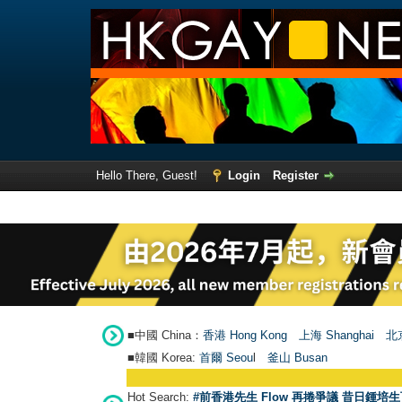
Hello There, Guest!
Login
Register
■中國 China：
香港 Hong Kong
上海 Shanghai
北京
■韓國 Korea:
首爾 Seou
l
釜山 Busan
Hot Search:
#前香港先生 Flow 再捲爭議 昔日鍾培生