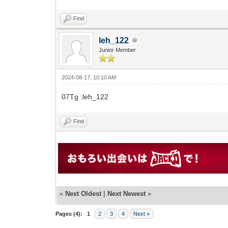
Find
leh_122
Junior Member
2024-08-17, 10:10 AM
07Tg :leh_122
Find
«
Next Oldest
|
Next Newest
»
Pages (4):
1
2
3
4
Next »