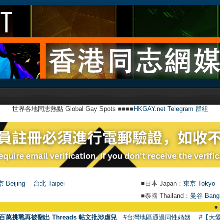
世界各地同志熱點 Global Gay Spots ■■■■
HKGAY.net Telegram 群組
 Beijing
台北 Taipei
■日本 Japan：
東京 Tokyo
■泰國 Thailand：
曼谷 Bang
●
【號外】HKG
百萬挑戰再被翻出 Threads 帖文批涉虐兒
#台灣地區通過同性婚姻
#【大