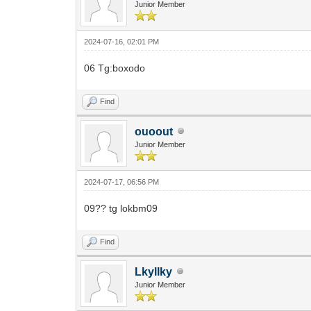
Junior Member
2024-07-16, 02:01 PM
06 Tg:boxodo
Find
ouoout
Junior Member
2024-07-17, 06:56 PM
09?? tg lokbm09
Find
Lkyllky
Junior Member