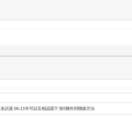
未試過 06-11年可以互相認識下 留0幾年同聯絡方法