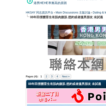
港男HEHE率漸高的原因
HKGAY 同志資訊平台
›
Main Discussions 主版討論
›
Dating
08年田徑體育生有肌肉腹肌 想約或者搵男朋友 未試過
1 Vote(s) - 5 Average
1
2
3
4
5
Pages (4):
1
2
3
4
Next »
08年田徑體育生有肌肉腹肌 想約或者搵男朋友 未試過