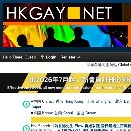
Hello There, Guest!
Login
Register
世界各地同志熱點 Global Ga
■中國 China：
香港 Hong Kong
上海 Shanghai
北京 Beij
Taipei
■韓國 Korea:
首爾 Seou
l
釜山 Busan
Hot Search:
#前香港先生 Flow 再捲爭議 昔日鍾培生百萬挑