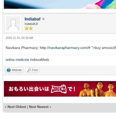
Indiabaf
IndiabafLB
2025-11-15, 02:30 AM
Navikara Pharmacy:
http://navikarapharmacy.com/
# ">buy amoxici
online medicine
IndiavaMeds
Website
Find
«
Next Oldest
|
Next Newest
»