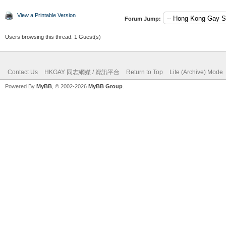
View a Printable Version
Forum Jump:
Users browsing this thread: 1 Guest(s)
Contact Us
HKGAY 同志網媒 / 資訊平台
Return to Top
Lite (Archive) Mode
Powered By
MyBB
, © 2002-2026
MyBB Group
.