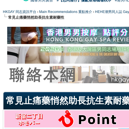
國泰男男廣告
#【恐同矮仔】擾亂香港機場秩序
#港男H
HKGAY 同志資訊平台
›
Main Recommendations 重點推介
›
HEHE潮男同人誌 Gay 
常見止痛藥悄然助長抗生素耐藥性
ge
常見止痛藥悄然助長抗生素耐