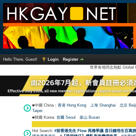
Hello There, Guest!
Login
Register
世界各地同志熱點 Global Ga
■中國 China：
香港 Hong Kong
上海 Shanghai
北京 Beij
Taipei
■韓國 Korea:
首爾 Seou
l
釜山 Busan
Hot Search:
#前香港先生 Flow 再捲爭議 昔日鍾培生百萬挑