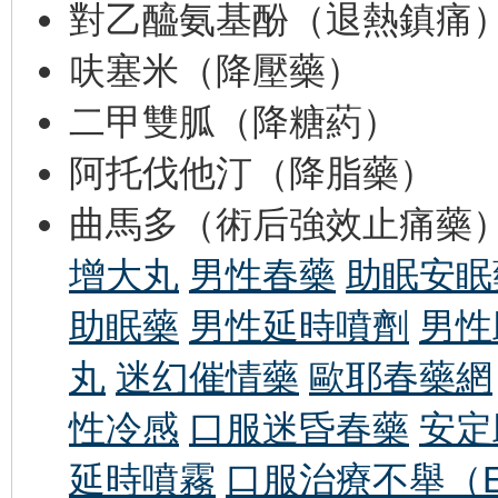
對乙醯氨基酚（退熱鎮痛
呋塞米（降壓藥）
二甲雙胍（降糖葯）
阿托伐他汀（降脂藥）
曲馬多（術后強效止痛藥
增大丸
男性春藥
助眠安眠
助眠藥
男性延時噴劑
男性
丸
迷幻催情藥
歐耶春藥網
性冷感
口服迷昏春藥
安定
延時噴霧
口服治療不舉（