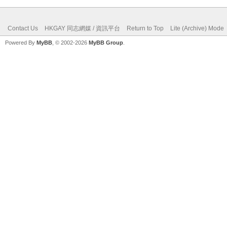
Contact Us
HKGAY 同志網媒 / 資訊平台
Return to Top
Lite (Archive) Mode
Powered By
MyBB
, © 2002-2026
MyBB Group
.