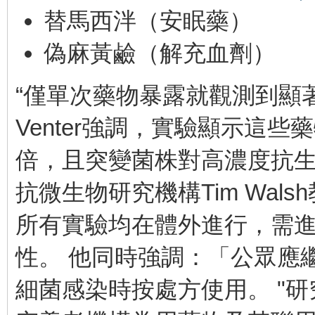
替馬西泮（安眠藥）
偽麻黃鹼（解充血劑）
“僅單次藥物暴露就觀測到顯
Venter強調，實驗顯示這
倍，且突變菌株對高濃度抗
抗微生物研究機構Tim Wa
所有實驗均在體外進行，需
性。 他同時強調：「公眾應
細菌感染時按處方使用。 "