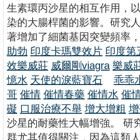
生素環丙沙星的相互作用，
染的大腸桿菌的影響。研究
著增加了細菌基因突變頻率
助勃
印度卡瑪雙效片
印度第
效樂威莊
威爾剛viagra
樂威
憶水
天使的淚藍寶石
乖乖
哥
催情
催情春藥
催情水
催
礙
口服治療不舉
增大增粗
增
沙星的耐藥性大幅增強。 研
群尤其值得關注，因為這類