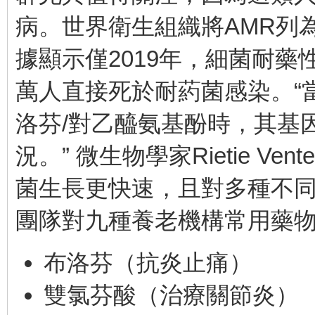
病。世界衛生組織將AMR列
據顯示僅2019年，細菌耐藥
萬人直接死於耐葯菌感染。“
洛芬/對乙醯氨基酚時，其基
況。” 微生物學家Rietie V
菌生長更快速，且對多種不同
團隊對九種養老機構常用藥
布洛芬（抗炎止痛）
雙氯芬酸（治療關節炎）