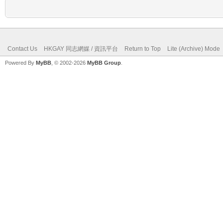
Contact Us
HKGAY 同志網媒 / 資訊平台
Return to Top
Lite (Archive) Mode
Powered By
MyBB
, © 2002-2026
MyBB Group
.