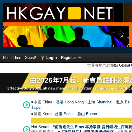
Hello There, Guest!
Login
Register
世界各地同志熱點 Global Ga
■中國 China：
香港 Hong Kong
上海 Shanghai
北京 Beij
Taipei
■韓國 Korea:
首爾 Seou
l
釜山 Busan
Hot Search:
#前香港先生 Flow 再捲爭議 昔日鍾培生百萬挑