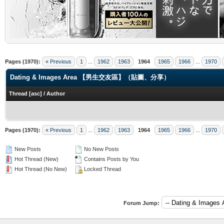
.
Pages (1970):
« Previous
1
...
1962
1963
1964
1965
1966
...
1970
Dating & Images Area 【男生交友區】（貼圖、分享）
Thread
[
asc
]
/
Author
Pages (1970):
« Previous
1
...
1962
1963
1964
1965
1966
...
1970
New Posts
No New Posts
Hot Thread (New)
Contains Posts by You
Hot Thread (No New)
Locked Thread
Forum Jump: