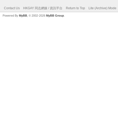
Contact Us
HKGAY 同志網媒 / 資訊平台
Return to Top
Lite (Archive) Mode
Powered By
MyBB
, © 2002-2026
MyBB Group
.