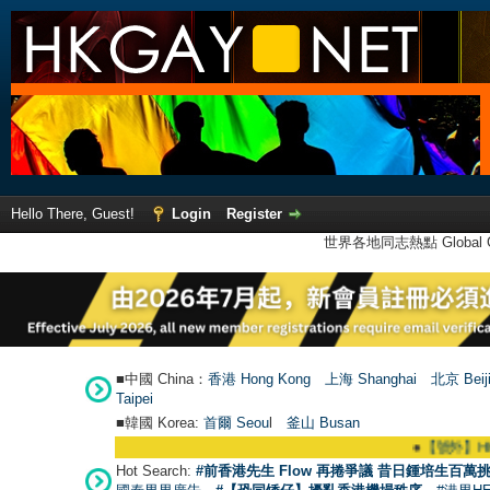
Hello There, Guest!
Login
Register
世界各地同志熱點 Global Ga
■中國 China：
香港 Hong Kong
上海 Shanghai
北京 Beij
Taipei
■韓國 Korea:
首爾 Seou
l
釜山 Busan
●
【號外】HKGAY.n
Hot Search:
#前香港先生 Flow 再捲爭議 昔日鍾培生百萬挑