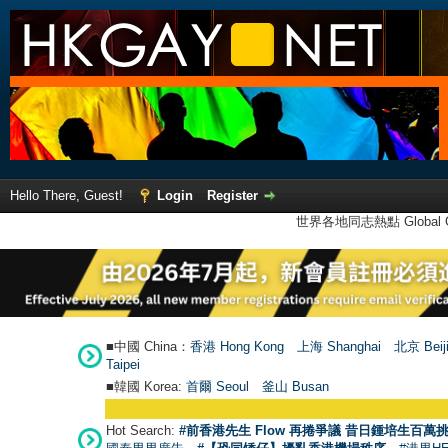
Hello There, Guest!
Login
Register
世界各地同志熱點 Global Ga
■中國 China：
香港 Hong Kong
上海 Shanghai
北京 Beij
Taipei
■韓國 Korea:
首爾 Seou
l
釜山 Busan
Hot Search:
#前香港先生 Flow 再捲爭議 昔日鍾培生百萬挑