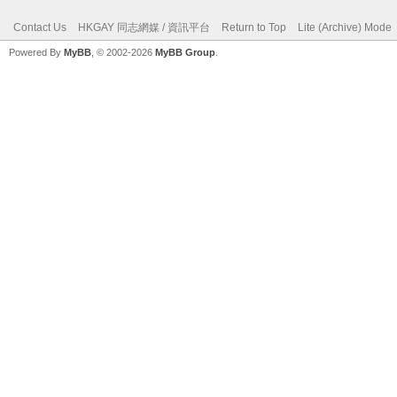
Contact Us
HKGAY 同志網媒 / 資訊平台
Return to Top
Lite (Archive) Mode
Powered By
MyBB
, © 2002-2026
MyBB Group
.