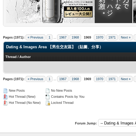
.
Pages (1971):
« Previous
1
...
1967
1968
1969
1970
1971
Next »
Dating & Images Area 【男生交友區】（貼圖、分享）
Thread
/
Author
Pages (1971):
« Previous
1
...
1967
1968
1969
1970
1971
Next »
New Posts
No New Posts
Hot Thread (New)
Contains Posts by You
Hot Thread (No New)
Locked Thread
Forum Jump: