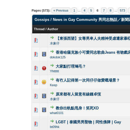
Pages (573):
« Previous
1
...
4
5
6
7
8
...
573
Gossips / News in Gay Community 男同志熱話／新
Thread
/
Author
【東張西望】女尊男卑人夫精神受虐遭家暴啞
0 Vote(s) - 0 out 
1
水象仔
香港哈薩克族小可愛同志歌曲Jeans 有吻戲
0 Vote(s) - 0 out 
1
dokdok125
大家點打理鳩毛？
0 Vote(s) - 0 out 
1
Yhtttttt
有冇人記得第一次同仔仔做愛嘅場景？
0 Vote(s) - 0 out 
1
Keep
原來都有人留意有線鍾卓恆
0 Vote(s) - 0 out 
1
水象仔
教你出軌點甩身！笑死XD
0 Vote(s) - 0 out 
1
what0101
LGBT | 泰國男男聖物 | 同性佛牌 | Gay
0 Vote(s) - 0 out 
1
bt09hk