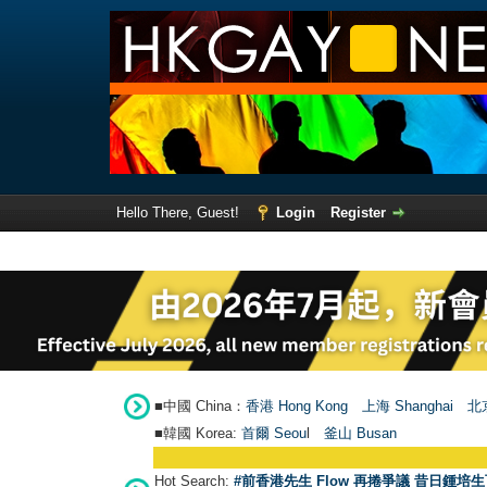
Hello There, Guest!
Login
Register
■中國 China：
香港 Hong Kong
上海 Shanghai
北京
■韓國 Korea:
首爾 Seou
l
釜山 Busan
Hot Search:
#前香港先生 Flow 再捲爭議 昔日鍾培生