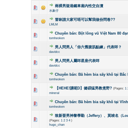
兩裸男疑港鐵車廂內性交自瀆
0 Vote(s) - 0 out 
1
水象仔
冒昧請大家可唔可以幫我做份問卷??
0 Vote(s) - 0 out 
1
LMLM
Chuyên bán: Bột lông vũ Việt Nam 80 đạm
0 Vote(s) - 0 out 
1
tomheoken
男人問男人「你六舊腹肌點練」代表咩？
0 Vote(s) - 0 out 
1
davidcc
男人問男人屬咩星座代表咩
0 Vote(s) - 0 out 
1
davidcc
Chuyên bán: Bã hèm bia sấy khô tại Bắ
0 Vote(s) - 0 out 
1
tomheoken
【HEHE!講呢D】健碩猛男教煮野?
(Pages:
1
0 Vote(s) - 0 out 
1
mineral
Chuyên bán: Bã hèm bia sấy khô tại Vĩ
0 Vote(s) - 0 out 
1
tomheoken
致新晉男神黎學勤（Jeffery）、莫竣名（L
0 Vote(s) - 0 out 
1
(Pages:
1
2
3
4
)
hugo_chan