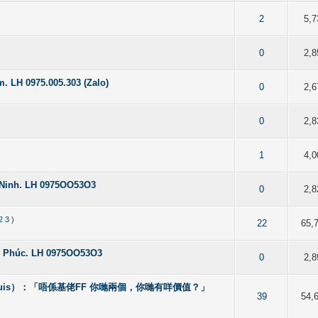
of 5 in Average
2
3
4
5
2
5,7
of 5 in Average
2
3
4
5
0
2,8
. LH 0975.005.303 (Zalo)
of 5 in Average
2
3
4
5
0
2,6
of 5 in Average
2
3
4
5
0
2,8
of 5 in Average
2
3
4
5
1
4,0
c Ninh. LH 0975OO53O3
of 5 in Average
2
3
4
5
0
2,8
2
3
)
of 5 in Average
2
3
4
5
22
65,
nh Phúc. LH 0975OO53O3
of 5 in Average
2
3
4
5
0
2,8
ouis）：「唔係基佬FF 你哋兩個，你哋有咩價值？」
of 5 in Average
2
3
4
5
39
54,