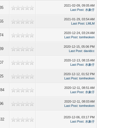
2021-02-09, 09:05 AM
35
Last Post
:
水象仔
2021-01-29, 03:54 AM
55
Last Post
:
LMLM
2020-12-24, 03:24 AM
74
Last Post
:
tomheoken
2020-12-15, 05:06 PM
39
Last Post
:
davidcc
2020-12-13, 08:15 AM
07
Last Post
:
水象仔
2020-12-12, 01:52 PM
25
Last Post
:
tomheoken
2020-12-11, 08:51 AM
784
Last Post
:
水象仔
2020-12-11, 08:03 AM
96
Last Post
:
tomheoken
2020-12-06, 03:17 PM
632
Last Post
:
水象仔