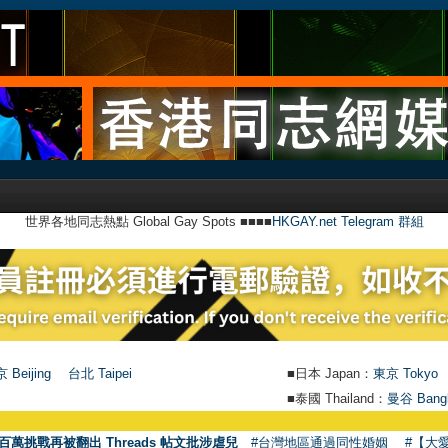
世界各地同志熱點 Global Gay Spots ■■■■
HKGAY.net Telegram 群組
 Beijing
台北 Taipei
■日本 Japan：
東京 Tokyo
■泰國 Thailand：
曼谷 Bang
百萬挑戰再被翻出 Threads 帖文批涉虐兒
#台灣地區通過同性婚姻
#【大