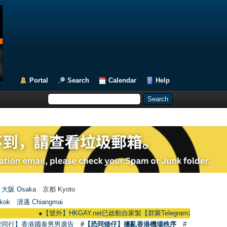
Portal
Search
Calendar
Help
大阪 Osaka
京都 Kyoto
kok
清邁 Chiangmai
●
【號外】HKGAY.net已啟動自家製【群聚Telegram群組】 HKGAY.net has alr
愛同行】香港國泰男男廣告
#【恐同矮仔】擾亂香港機場秩序
#