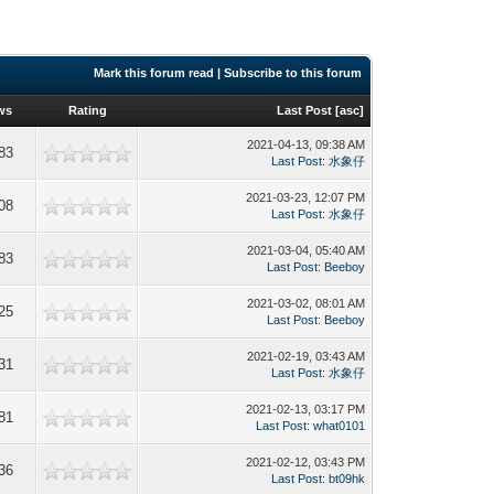
Mark this forum read
|
Subscribe to this forum
ws
Rating
Last Post
[
asc
]
2021-04-13, 09:38 AM
83
Last Post
:
水象仔
2021-03-23, 12:07 PM
08
Last Post
:
水象仔
2021-03-04, 05:40 AM
83
Last Post
:
Beeboy
2021-03-02, 08:01 AM
25
Last Post
:
Beeboy
2021-02-19, 03:43 AM
31
Last Post
:
水象仔
2021-02-13, 03:17 PM
81
Last Post
:
what0101
2021-02-12, 03:43 PM
36
Last Post
:
bt09hk