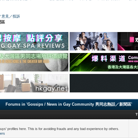
／版務／意見／投訴
聞區
Forums in 'Gossips / News in Gay Community 男同志熱話／新聞區'
T
 here. This is for avoiding frauds and any bad experience by others.
ers