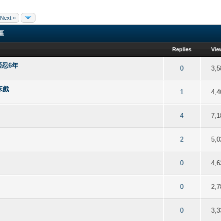
Next »
聞區
Replies
Vie
忍6年
of 5 in Average
2
3
4
5
0
3,5
床戲
of 5 in Average
2
3
4
5
1
4,4
of 5 in Average
2
3
4
5
4
7,1
of 5 in Average
2
3
4
5
2
5,0
of 5 in Average
2
3
4
5
0
4,6
of 5 in Average
2
3
4
5
0
2,7
of 5 in Average
2
3
4
5
0
3,3