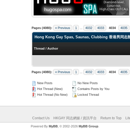
Pages (4080):
« Previous
1
...
4032
4033
4034
4035
Hong Kong Gay Spas, Saunas, Clubbi
Thread
/
Author
Pages (4080):
« Previous
1
...
4032
4033
4034
4035
New Posts
No New Posts
Hot Thread (New)
Contains Posts by You
Hot Thread (No New)
Locked Thread
Contact Us
HKGAY 同志網媒 / 資訊平台
Return to Top
Li
Powered By
MyBB
, © 2002-2026
MyBB Group
.