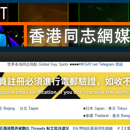
世界各地同志熱點 Global Gay Spots ■■■■
HKGAY.net Telegram 群組
 Beijing
台北 Taipei
■日本 Japan：
東京 Tokyo
■泰國 Thailand：
曼谷 Bang
百萬挑戰再被翻出 Threads 帖文批涉虐兒
#台灣地區通過同性婚姻
#【大