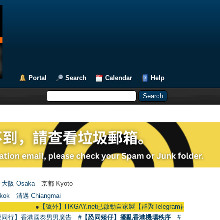
Portal
Search
Calendar
Help
大阪 Osaka
京都 Kyoto
kok
清邁 Chiangmai
●
【號外】HKGAY.net已啟動自家製【群聚Telegram群組】 HKGAY.net has al
愛同行】香港國泰男男廣告
#【恐同矮仔】擾亂香港機場秩序
#