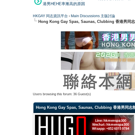
港男HEHE率漸高的原因
HKGAY 同志資訊平台
›
Main Discussions 主版討論
Hong Kong Gay Spas, Saunas, Clubbi
Users browsing this forum: 36 Guest(s)
Hong Kong Gay Spas, Saunas, Clubbing