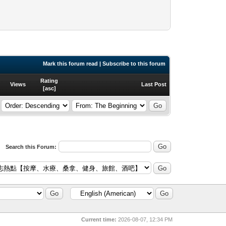
Mark this forum read
|
Subscribe to this forum
Rating
Views
Last Post
[
asc
]
Search this Forum:
Current time:
2026-08-07, 12:34 PM