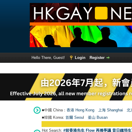
Hello There, Guest!
Login
Register
■中國 China：
香港 Hong Kong
上海 Shanghai
北京
■韓國 Korea:
首爾 Seou
l
釜山 Busan
Hot Search:
#前香港先生 Flow 再捲爭議 昔日鍾培生