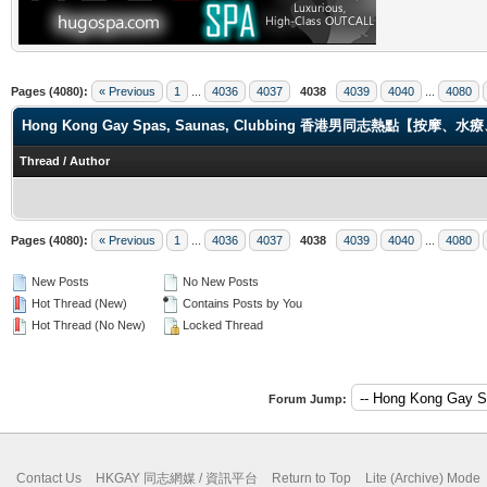
Pages (4080):
« Previous
1
...
4036
4037
4038
4039
4040
...
4080
Hong Kong Gay Spas, Saunas, Clubbing 香港男同志熱點【
Thread
/
Author
Pages (4080):
« Previous
1
...
4036
4037
4038
4039
4040
...
4080
New Posts
No New Posts
Hot Thread (New)
Contains Posts by You
Hot Thread (No New)
Locked Thread
Forum Jump:
Contact Us
HKGAY 同志網媒 / 資訊平台
Return to Top
Lite (Archive) Mode