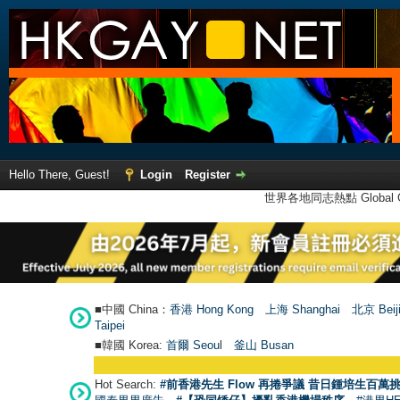
Hello There, Guest!
Login
Register
世界各地同志熱點 Global Ga
■中國 China：
香港 Hong Kong
上海 Shanghai
北京 Beij
Taipei
■韓國 Korea:
首爾 Seou
l
釜山 Busan
Hot Search:
#前香港先生 Flow 再捲爭議 昔日鍾培生百萬挑