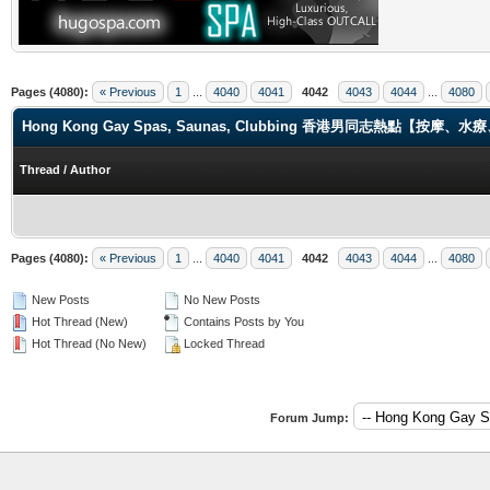
Pages (4080):
« Previous
1
...
4040
4041
4042
4043
4044
...
4080
Hong Kong Gay Spas, Saunas, Clubbing 香港男同志熱點【
Thread
/
Author
Pages (4080):
« Previous
1
...
4040
4041
4042
4043
4044
...
4080
New Posts
No New Posts
Hot Thread (New)
Contains Posts by You
Hot Thread (No New)
Locked Thread
Forum Jump: