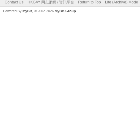
Contact Us
HKGAY 同志網媒 / 資訊平台
Return to Top
Lite (Archive) Mode
Powered By
MyBB
, © 2002-2026
MyBB Group
.