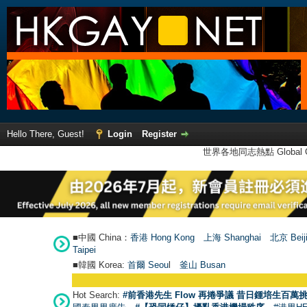
Hello There, Guest!
Login
Register
世界各地同志熱點 Global Ga
■中國 China：
香港 Hong Kong
上海 Shanghai
北京 Beij
Taipei
■韓國 Korea:
首爾 Seou
l
釜山 Busan
Hot Search:
#前香港先生 Flow 再捲爭議 昔日鍾培生百萬挑