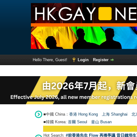
Hello There, Guest!
Login
Register
■中國 China：
香港 Hong Kong
上海 Shanghai
北京
■韓國 Korea:
首爾 Seou
l
釜山 Busan
Hot Search:
#前香港先生 Flow 再捲爭議 昔日鍾培生