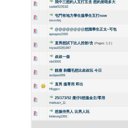
我中三想約人互打互含 想約差唔多大
0 Vote(s) - 0 out 
1
sadiaf32353i2
屯門有地方學生搵學生互打now
0 Vote(s) - 0 out 
1
mvvvhkj
@@@@@@@@想識學生正太~可包
0 Vote(s) - 0 out 
1
apeapee2005
直男想試下比人控射/含
(Pages:
1
2
)
0 Vote(s) - 0 out 
1
royau03281987
叔叔一個
0 Vote(s) - 0 out 
1
slot3000
靚瘦 剃曬毛想比叔叔玩 今日
0 Vote(s) - 0 out 
1
asdqwe999
直男 搵零用 即出
0 Vote(s) - 0 out 
1
Hkggcc
25/173/52 瘦仔0想搵金主/零用
0 Vote(s) - 0 out 
1
matisact_11
想服侍男人 比男人玩
0 Vote(s) - 0 out 
1
kinleung1991