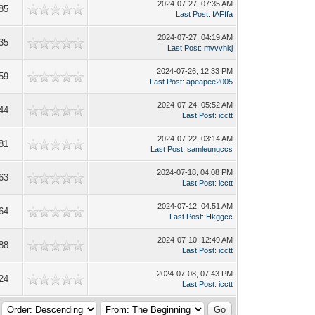
2024-07-27, 07:35 AM
85
Last Post
:
fAFffa
2024-07-27, 04:19 AM
35
Last Post
:
mvvvhkj
2024-07-26, 12:33 PM
59
Last Post
:
apeapee2005
2024-07-24, 05:52 AM
44
Last Post
:
icctt
2024-07-22, 03:14 AM
81
Last Post
:
samleungccs
2024-07-18, 04:08 PM
63
Last Post
:
icctt
2024-07-12, 04:51 AM
64
Last Post
:
Hkggcc
2024-07-10, 12:49 AM
88
Last Post
:
icctt
2024-07-08, 07:43 PM
24
Last Post
:
icctt