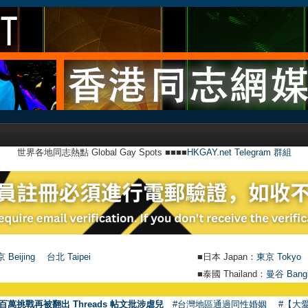
世界各地同志熱點 Global Gay Spots ■■■■
HKGAY.net Telegram 群組
 Beijing
台北 Taipei
■日本 Japan：
東京 Tokyo
■泰國 Thailand：
曼谷 Bang
百萬挑戰再被翻出 Threads 帖文批涉虐兒
#台灣地區通過同性婚姻
#【大