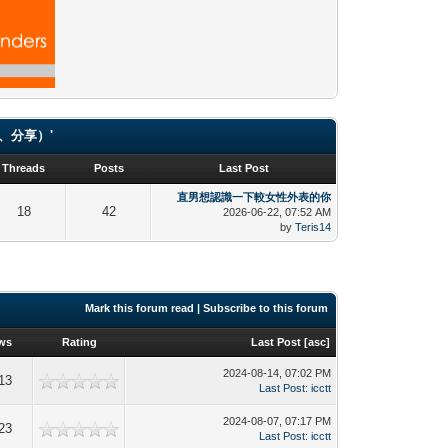
（貼圖、分享）'
Threads
Posts
Last Post
直男想認識一下較女性外表的你
18
42
2026-06-22, 07:52 AM
by
Teris14
Mark this forum read
|
Subscribe to this forum
ws
Rating
Last Post
[
asc
]
2024-08-14, 07:02 PM
13
Last Post
:
icctt
2024-08-07, 07:17 PM
23
Last Post
:
icctt