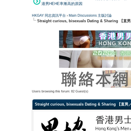
港男HEHE率漸高的原因
HKGAY 同志資訊平台
›
Main Discussions 主版討論
Straight curious, bisexuals Dating & Shar
Users browsing this forum: 82 Guest(s)
Straight curious, bisexuals Dating & Sharin