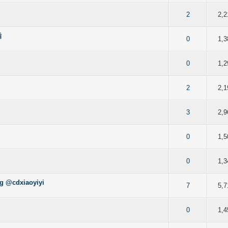
of 5 in Average
2
3
4
5
2
2,2
插
of 5 in Average
2
3
4
5
0
1,3
of 5 in Average
2
3
4
5
0
1,2
of 5 in Average
2
3
4
5
2
2,1
of 5 in Average
2
3
4
5
3
2,9
of 5 in Average
2
3
4
5
0
1,5
of 5 in Average
2
3
4
5
0
1,3
dxiaoyiyi
of 5 in Average
2
3
4
5
7
5,7
of 5 in Average
2
3
4
5
0
1,4