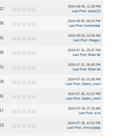
2024-08-05, 11:30 PM
12
Last Post
:
opop123
2024-08-05, 06:03 PM
86
Last Post
:
tommhebjs
2024-08-02, 02:05 AM
91
Last Post
:
Hkggcc
2024-07-31, 05:47 PM
95
Last Post
:
Brian bb
2024-07-31, 05:45 PM
61
Last Post
:
Brian bb
2024-07-30, 01:08 PM
00
Last Post
:
Sutton_court
2024-07-30, 01:07 PM
41
Last Post
:
Sutton_court
2024-07-29, 07:25 AM
17
Last Post
:
icctt
2024-07-28, 12:53 PM
53
Last Post
:
Jerryyyippp