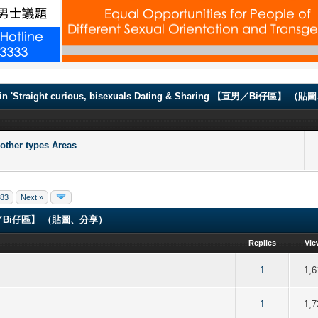
.
in 'Straight curious, bisexuals Dating & Sharing 【直男／Bi仔區】 
er types Areas
483
Next »
ng 【直男／Bi仔區】 （貼圖、分享）
Replies
Vie
of 5 in Average
2
3
4
5
1
1,6
of 5 in Average
2
3
4
5
1
1,7