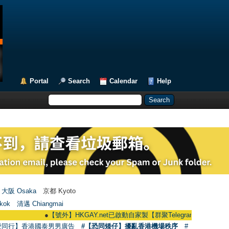
Portal
Search
Calendar
Help
大阪 Osaka
京都 Kyoto
kok
清邁 Chiangmai
●
【號外】HKGAY.net已啟動自家製【群聚Telegram群組】 HKGAY.net has al
愛同行】香港國泰男男廣告
#【恐同矮仔】擾亂香港機場秩序
#