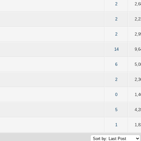
of 5 in Average
2
3
4
5
2
2,6
of 5 in Average
2
3
4
5
2
2,2
of 5 in Average
2
3
4
5
2
2,9
of 5 in Average
2
3
4
5
14
9,6
of 5 in Average
2
3
4
5
6
5,0
of 5 in Average
2
3
4
5
2
2,3
of 5 in Average
2
3
4
5
0
1,4
of 5 in Average
2
3
4
5
5
4,2
of 5 in Average
2
3
4
5
1
1,8