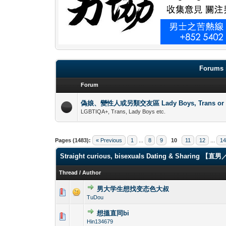
Forums 
Forum
偽娘、變性人或另類交友區 Lady Boys, Trans or oth
LGBTIQA+, Trans, Lady Boys etc.
Pages (1483):
« Previous
1
...
8
9
10
11
12
...
1
Straight curious, bisexuals Dating & Shari
Thread
/
Author
男大学生想找变态色大叔
0 Vote(s) - 0 out 
1
TuDou
想搵直同bi
0 Vote(s) - 0 out 
1
Hin134679