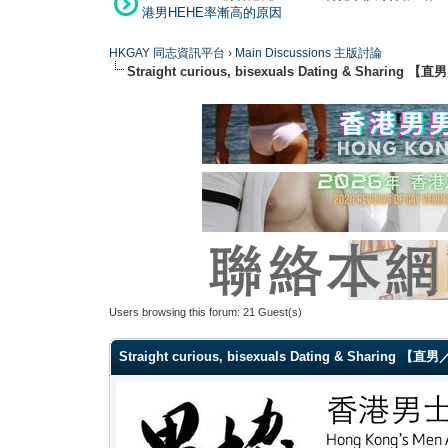
港男HEHE率漸高的原因
HKGAY 同志資訊平台
›
Main Discussions 主版討論
Straight curious, bisexuals Dating & Shar
Users browsing this forum: 21 Guest(s)
Straight curious, bisexuals Dating & Sharin