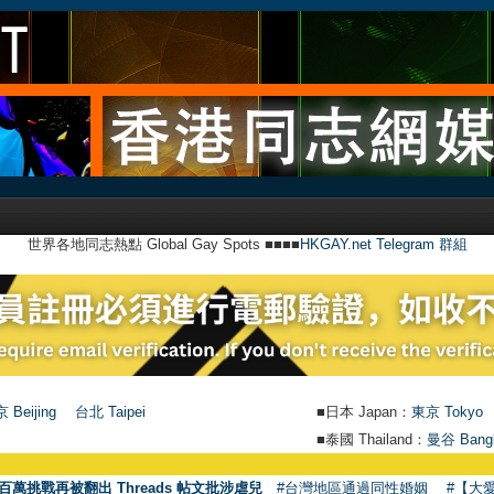
世界各地同志熱點 Global Gay Spots ■■■■
HKGAY.net Telegram 群組
 Beijing
台北 Taipei
■日本 Japan：
東京 Tokyo
■泰國 Thailand：
曼谷 Bang
百萬挑戰再被翻出 Threads 帖文批涉虐兒
#台灣地區通過同性婚姻
#【大