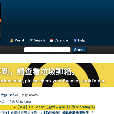
Portal
Search
Calendar
Help
大阪 Osaka
京都 Kyoto
kok
清邁 Chiangmai
●
【號外】HKGAY.net已啟動自家製【群聚Telegram群組】 HKGAY.net has alre
愛同行】香港國泰男男廣告
#【恐同矮仔】擾亂香港機場秩序
#