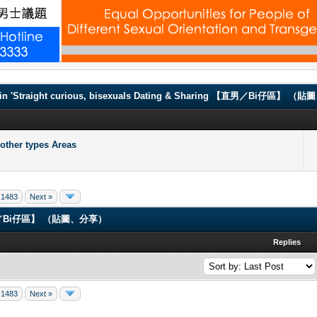
.
in 'Straight curious, bisexuals Dating & Sharing 【直男／Bi仔區】 
er types Areas
1483
Next »
ng 【直男／Bi仔區】 （貼圖、分享）
Replies
1483
Next »