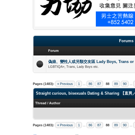
Forums 
Forum
偽娘、變性人或另類交友區 Lady Boys, Trans or oth
LGBTIQA+, Trans, Lady Boys etc.
Pages (1483):
« Previous
1
...
86
87
88
89
90
...
Straight curious, bisexuals Dating & Shari
Thread
/
Author
Pages (1483):
« Previous
1
...
86
87
88
89
90
...