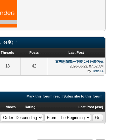
（貼圖、分享）'
Threads
Posts
Last Post
直男想認識一下較女性外表的你
18
42
2026-06-22, 07:52 AM
by
Teris14
Mark this forum read
|
Subscribe to this forum
Views
Rating
Last Post
[
asc
]