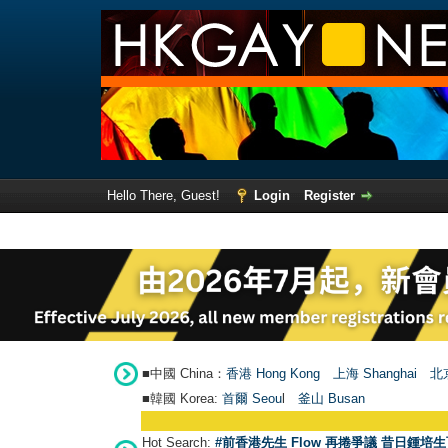
Hello There, Guest!
Login
Register
■中國 China：
香港 Hong Kong
上海 Shanghai
北京
■韓國 Korea:
首爾 Seou
l
釜山 Busan
Hot Search:
#前香港先生 Flow 再捲爭議 昔日鍾培生