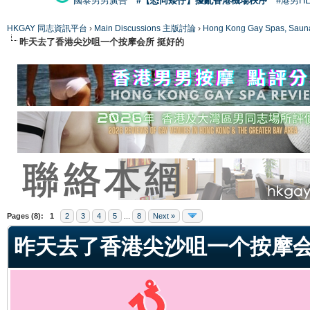
國泰男男廣告
#【恐同矮仔】擾亂香港機場秩序
#港男H
HKGAY 同志資訊平台
›
Main Discussions 主版討論
›
Hong Kong Gay Spas
昨天去了香港尖沙咀一个按摩会所 挺好的
ge
Pages (8):
1
2
3
4
5
...
8
Next »
昨天去了香港尖沙咀一个按摩会