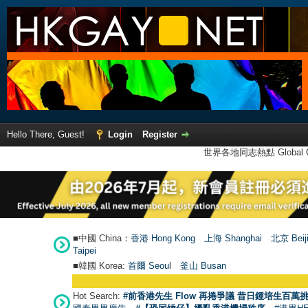
Hello There, Guest!
Login
Register
世界各地同志熱點 Global Ga
■中國 China：
香港 Hong Kong
上海 Shanghai
北京 Beij
Taipei
■韓國 Korea:
首爾 Seou
l
釜山 Busan
Hot Search:
#前香港先生 Flow 再捲爭議 昔日鍾培生百萬挑