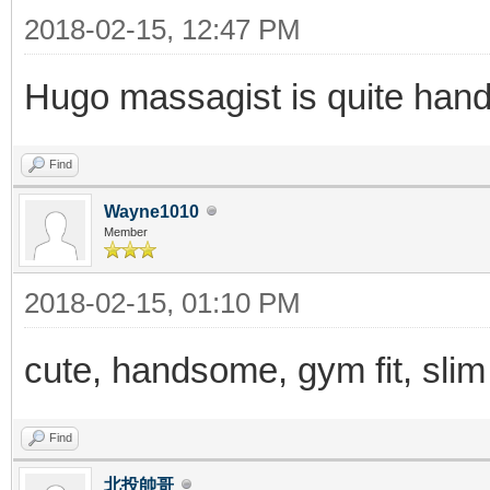
2018-02-15, 12:47 PM
Hugo massagist is quite han
Find
Wayne1010
Member
2018-02-15, 01:10 PM
cute, handsome, gym fit, slim f
Find
北投帥哥