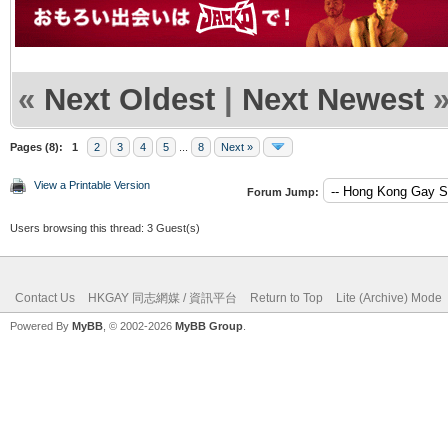
«
Next Oldest
|
Next Newest
Pages (8):
1
2
3
4
5
...
8
Next »
View a Printable Version
Forum Jump:
Users browsing this thread: 3 Guest(s)
Contact Us
HKGAY 同志網媒 / 資訊平台
Return to Top
Lite (Archive) Mode
Powered By
MyBB
, © 2002-2026
MyBB Group
.