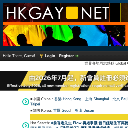
Hello There, Guest!
Login
Register
世界各地同志熱點 Global Ga
■中國 China：
香港 Hong Kong
上海 Shanghai
北京 Beij
Taipei
■韓國 Korea:
首爾 Seou
l
釜山 Busan
Hot Search:
#前香港先生 Flow 再捲爭議 昔日鍾培生百萬挑