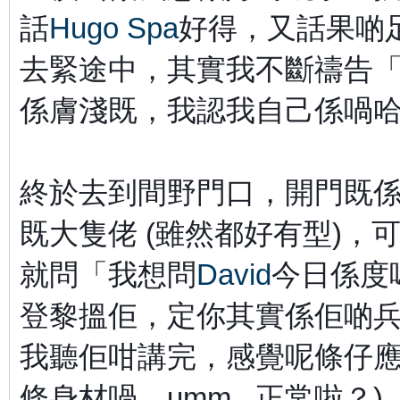
話
Hugo Spa
好得，又話果啲
去緊途中，其實我不斷禱告
係膚淺既，我認我自己係喎
終於去到間野門口，開門既
既大隻佬 (雖然都好有型)
就問「我想問
David
今日係度
登黎搵佢，定你其實係佢啲
我聽佢咁講完，感覺呢條仔應該都真
條身材喎，umm...正常啦