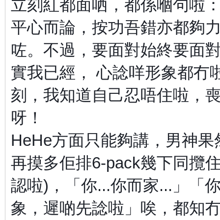
立刻紅都面哂，都係嗰句啦
平心而論，按功吾錯亦都夠
咗。不過，要面對始終要面
實我已經， 心諗咩形象都冇啦
刻，我知道自己忍唔住啦，喪摸
呀！
HeHe方面只能夠講，男神
再摸多佢排6-pack幾下同
認啦)，「你...你而家...
象，遲啲先諗啦」唉，都知冇行