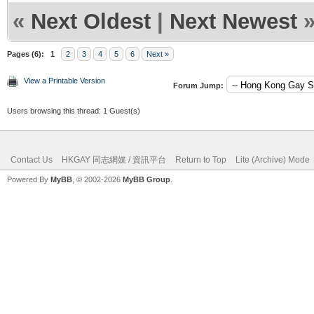
«
Next Oldest
|
Next Newest
Pages (6):
1
2
3
4
5
6
Next »
View a Printable Version
Forum Jump:
Users browsing this thread: 1 Guest(s)
Contact Us
HKGAY 同志網媒 / 資訊平台
Return to Top
Lite (Archive) Mode
Powered By
MyBB
, © 2002-2026
MyBB Group
.