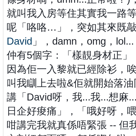
就叫我入房等住其實我一路
呢「咯咯…」，突如其來既敲門
David
」，damn
，omg，lo
仲有5個字：「樣靚身材正」
因為佢一入黎就已經除衫，
叫我瞓上去啦&佢就開始落油
講「David呀，我...我...
日企好痠痛」，「哦好呀，
咁講完我就真係唔緊張 -- 