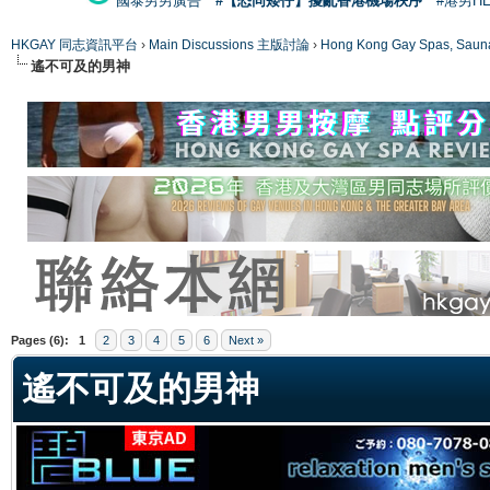
國泰男男廣告
#【恐同矮仔】擾亂香港機場秩序
#港男H
HKGAY 同志資訊平台
›
Main Discussions 主版討論
›
Hong Kong Gay Spas
遙不可及的男神
ge
Pages (6):
1
2
3
4
5
6
Next »
遙不可及的男神